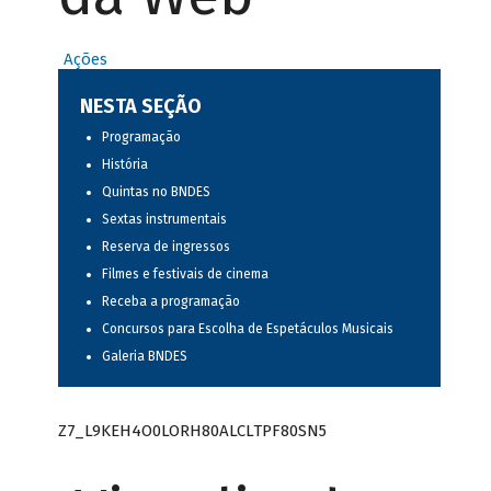
Ações
NESTA SEÇÃO
Programação
História
Quintas no BNDES
Sextas instrumentais
Reserva de ingressos
Filmes e festivais de cinema
Receba a programação
Concursos para Escolha de Espetáculos Musicais
Galeria BNDES
Z7_L9KEH4O0LORH80ALCLTPF80SN5