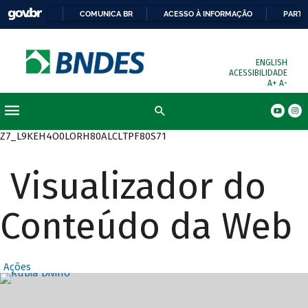
COMUNICA BR
ACESSO À INFORMAÇÃO
PARTI
ENGLISH
ACESSIBILIDADE
A+
A-
Busca
Z7_L9KEH4O0LORH80ALCLTPF80S71
Visualizador do
Conteúdo da Web
Ações
Destaques Prin