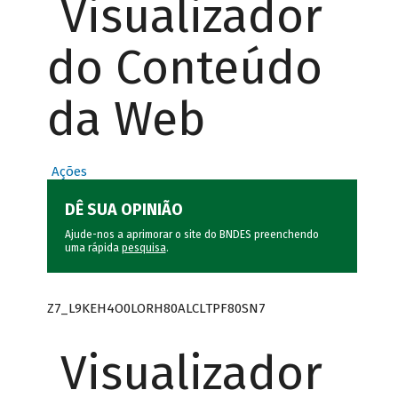
Visualizador
do Conteúdo
da Web
Ações
DÊ SUA OPINIÃO
Ajude-nos a aprimorar o site do BNDES preenchendo
uma rápida
pesquisa
.
Z7_L9KEH4O0LORH80ALCLTPF80SN7
Visualizador