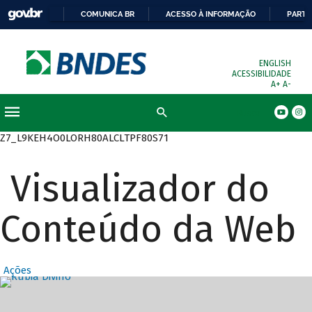
COMUNICA BR
ACESSO À INFORMAÇÃO
PARTI
ENGLISH
ACESSIBILIDADE
A+
A-
Busca
Z7_L9KEH4O0LORH80ALCLTPF80S71
Visualizador do
Conteúdo da Web
Ações
Destaques Prin