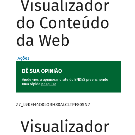
Visualizador
do Conteúdo
da Web
Ações
DÊ SUA OPINIÃO
Ajude-nos a aprimorar o site do BNDES preenchendo
uma rápida
pesquisa
.
Z7_L9KEH4O0LORH80ALCLTPF80SN7
Visualizador