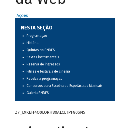
Ações
NESTA SEÇÃO
Programação
História
Quintas no BNDES
Sextas instrumentais
Reserva de ingressos
Filmes e festivais de cinema
Receba a programação
Concursos para Escolha de Espetáculos Musicais
Galeria BNDES
Z7_L9KEH4O0LORH80ALCLTPF80SN5