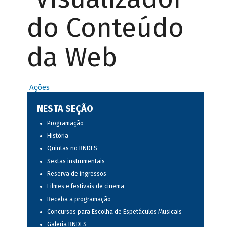
do Conteúdo
da Web
Ações
NESTA SEÇÃO
Programação
História
Quintas no BNDES
Sextas instrumentais
Reserva de ingressos
Filmes e festivais de cinema
Receba a programação
Concursos para Escolha de Espetáculos Musicais
Galeria BNDES