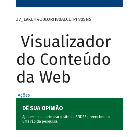
Z7_L9KEH4O0LORH80ALCLTPF80SN5
Visualizador
do Conteúdo
da Web
Ações
DÊ SUA OPINIÃO
Ajude-nos a aprimorar o site do BNDES preenchendo
uma rápida
pesquisa
.