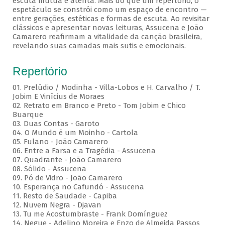
escuta mútua e atenta. Mais do que um repertório, o
espetáculo se constrói como um espaço de encontro —
entre gerações, estéticas e formas de escuta. Ao revisitar
clássicos e apresentar novas leituras, Assucena e João
Camarero reafirmam a vitalidade da canção brasileira,
revelando suas camadas mais sutis e emocionais.
Repertório
01. Prelúdio / Modinha - Villa-Lobos e H. Carvalho / T.
Jobim E Vinícius de Moraes
02. Retrato em Branco e Preto - Tom Jobim e Chico
Buarque
03. Duas Contas - Garoto
04. O Mundo é um Moinho - Cartola
05. Fulano - João Camarero
06. Entre a Farsa e a Tragédia - Assucena
07. Quadrante - João Camarero
08. Sólido - Assucena
09. Pó de Vidro - João Camarero
10. Esperança no Cafundó - Assucena
11. Resto de Saudade - Capiba
12. Nuvem Negra - Djavan
13. Tu me Acostumbraste - Frank Domínguez
14. Negue - Adelino Moreira e Enzo de Almeida Passos