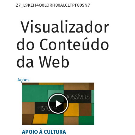
Z7_L9KEH4O0LORH80ALCLTPF80SN7
Visualizador
do Conteúdo
da Web
Ações
APOIO À CULTURA