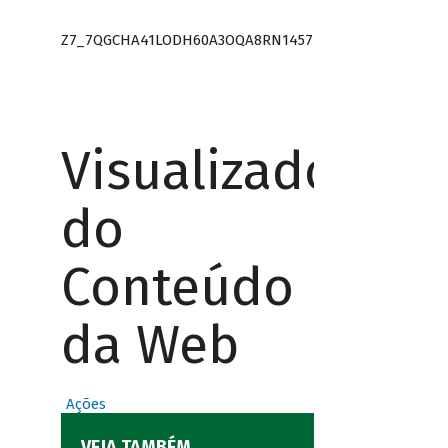
Z7_7QGCHA41LODH60A3OQA8RN1457
Visualizador
do
Conteúdo
da Web
Ações
VEJA TAMBÉM