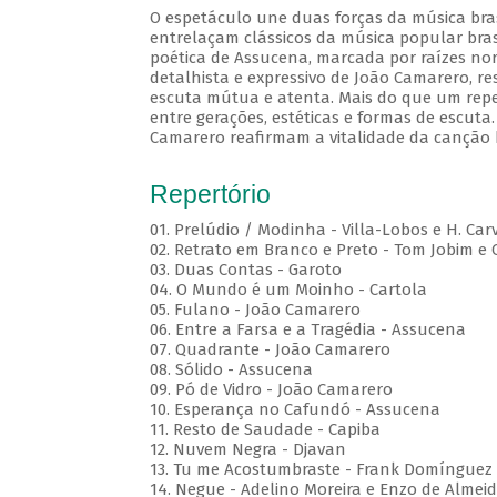
O espetáculo une duas forças da música brasi
entrelaçam clássicos da música popular brasi
poética de Assucena, marcada por raízes nord
detalhista e expressivo de João Camarero, r
escuta mútua e atenta. Mais do que um repe
entre gerações, estéticas e formas de escuta.
Camarero reafirmam a vitalidade da canção b
Repertório
01. Prelúdio / Modinha - Villa-Lobos e H. Car
02. Retrato em Branco e Preto - Tom Jobim e
03. Duas Contas - Garoto
04. O Mundo é um Moinho - Cartola
05. Fulano - João Camarero
06. Entre a Farsa e a Tragédia - Assucena
07. Quadrante - João Camarero
08. Sólido - Assucena
09. Pó de Vidro - João Camarero
10. Esperança no Cafundó - Assucena
11. Resto de Saudade - Capiba
12. Nuvem Negra - Djavan
13. Tu me Acostumbraste - Frank Domínguez
14. Negue - Adelino Moreira e Enzo de Almei