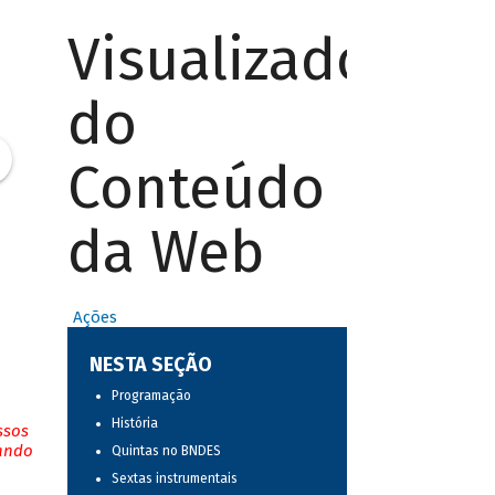
Visualizador
do
Conteúdo
da Web
Ações
NESTA SEÇÃO
Programação
História
ssos
tando
Quintas no BNDES
Sextas instrumentais