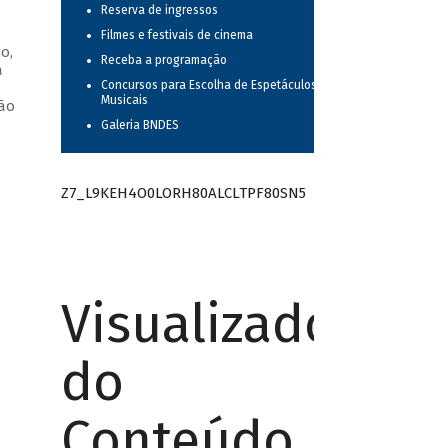
Reserva de ingressos
Filmes e festivais de cinema
o,
Receba a programação
a
Concursos para Escolha de Espetáculos
—
Musicais
oão
Galeria BNDES
Z7_L9KEH4O0LORH80ALCLTPF80SN5
Visualizador
do
Conteúdo