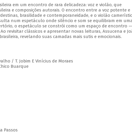
leira em um encontro de rara delicadeza: voz e violão, que
leira e composições autorais. O encontro entre a voz potente e
estinas, brasilidade e contemporaneidade, e o violão camerístic
esulta num espetáculo onde silêncio e som se equilibram em um
rtório, o espetáculo se constrói como um espaço de encontro 
 Ao revisitar clássicos e apresentar novas leituras, Assucena e J
rasileira, revelando suas camadas mais sutis e emocionais.
valho / T. Jobim E Vinícius de Moraes
 Chico Buarque
da Passos