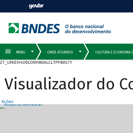
Z7_L9KEH4O0LORH80ALCLTPF80S71
Visualizador do 
Ações
Destaques Prin