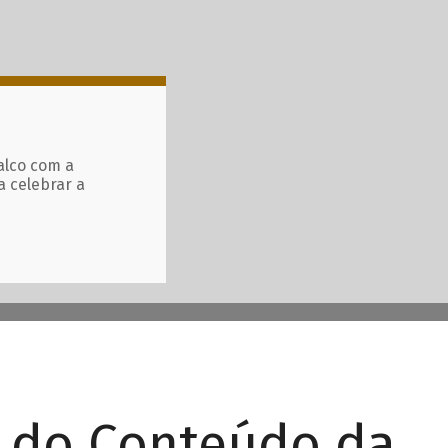
alco com a
a celebrar a
r do Conteúdo da