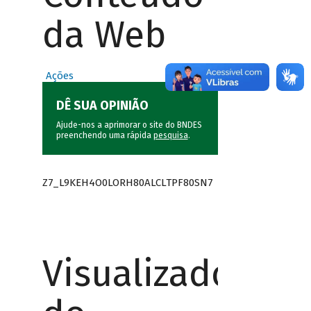
da Web
Ações
DÊ SUA OPINIÃO
Ajude-nos a aprimorar o site do BNDES
preenchendo uma rápida
pesquisa
.
Z7_L9KEH4O0LORH80ALCLTPF80SN7
Visualizador