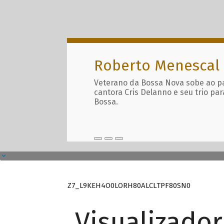
Roberto Menescal
Veterano da Bossa Nova sobe ao p
cantora Cris Delanno e seu trio par
Bossa.
Z7_L9KEH4O0LORH80ALCLTPF80SN0
Visualizado