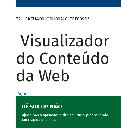
Z7_L9KEH4O0LORH80ALCLTPF80SN5
Visualizador
do Conteúdo
da Web
Ações
DÊ SUA OPINIÃO
Ajude-nos a aprimorar o site do BNDES preenchendo
uma rápida
pesquisa
.