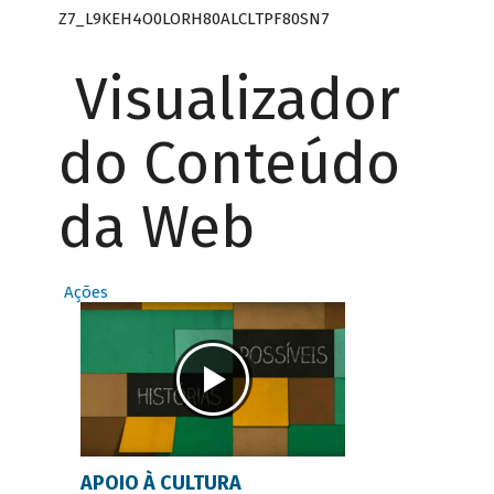
Z7_L9KEH4O0LORH80ALCLTPF80SN7
Visualizador
do Conteúdo
da Web
Ações
APOIO À CULTURA