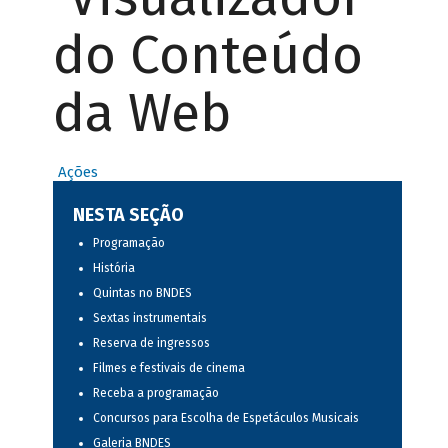
do Conteúdo
da Web
Ações
NESTA SEÇÃO
Programação
História
Quintas no BNDES
Sextas instrumentais
Reserva de ingressos
Filmes e festivais de cinema
Receba a programação
Concursos para Escolha de Espetáculos Musicais
Galeria BNDES