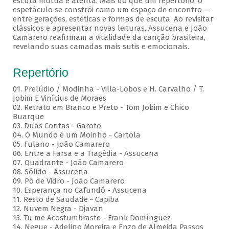
escuta mútua e atenta. Mais do que um repertório, o
espetáculo se constrói como um espaço de encontro —
entre gerações, estéticas e formas de escuta. Ao revisitar
clássicos e apresentar novas leituras, Assucena e João
Camarero reafirmam a vitalidade da canção brasileira,
revelando suas camadas mais sutis e emocionais.
Repertório
01. Prelúdio / Modinha - Villa-Lobos e H. Carvalho / T.
Jobim E Vinícius de Moraes
02. Retrato em Branco e Preto - Tom Jobim e Chico
Buarque
03. Duas Contas - Garoto
04. O Mundo é um Moinho - Cartola
05. Fulano - João Camarero
06. Entre a Farsa e a Tragédia - Assucena
07. Quadrante - João Camarero
08. Sólido - Assucena
09. Pó de Vidro - João Camarero
10. Esperança no Cafundó - Assucena
11. Resto de Saudade - Capiba
12. Nuvem Negra - Djavan
13. Tu me Acostumbraste - Frank Domínguez
14. Negue - Adelino Moreira e Enzo de Almeida Passos