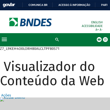
COMUNICA BR
ACESSO À INFORMAÇÃO
PARTI
ENGLISH
ACESSIBILIDADE
A+
A-
Busca
Z7_L9KEH4O0LORH80ALCLTPF80S71
Visualizador do
Conteúdo da Web
Ações
Destaques Prin