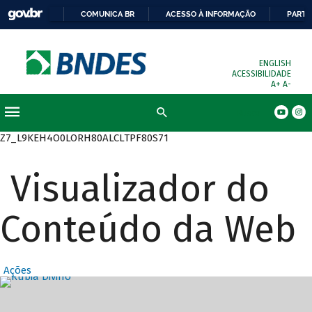
COMUNICA BR
ACESSO À INFORMAÇÃO
PARTI
ENGLISH
ACESSIBILIDADE
A+
A-
Busca
Z7_L9KEH4O0LORH80ALCLTPF80S71
Visualizador do
Conteúdo da Web
Ações
Destaques Prin