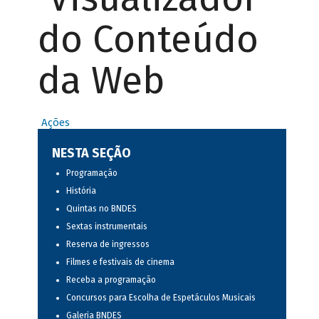
do Conteúdo
da Web
Ações
NESTA SEÇÃO
Programação
História
Quintas no BNDES
Sextas instrumentais
Reserva de ingressos
Filmes e festivais de cinema
Receba a programação
Concursos para Escolha de Espetáculos Musicais
Galeria BNDES