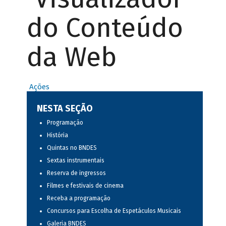
do Conteúdo
da Web
Ações
NESTA SEÇÃO
Programação
História
Quintas no BNDES
Sextas instrumentais
Reserva de ingressos
Filmes e festivais de cinema
Receba a programação
Concursos para Escolha de Espetáculos Musicais
Galeria BNDES