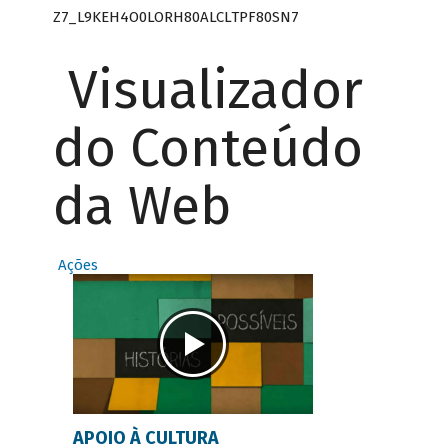
Z7_L9KEH4O0LORH80ALCLTPF80SN7
Visualizador
do Conteúdo
da Web
Ações
APOIO À CULTURA