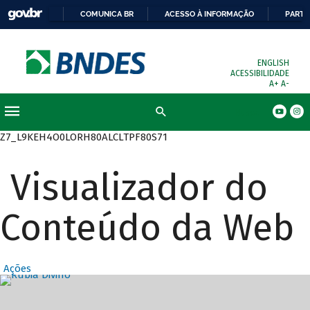
COMUNICA BR
ACESSO À INFORMAÇÃO
PARTI
ENGLISH
ACESSIBILIDADE
A+
A-
Busca
Z7_L9KEH4O0LORH80ALCLTPF80S71
Visualizador do
Conteúdo da Web
Ações
Destaques Prin