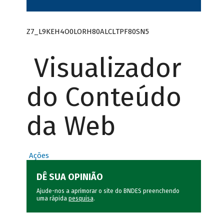
Z7_L9KEH4O0LORH80ALCLTPF80SN5
Visualizador
do Conteúdo
da Web
Ações
DÊ SUA OPINIÃO
Ajude-nos a aprimorar o site do BNDES preenchendo
uma rápida
pesquisa
.