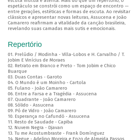
escuta mútua e atenta. Mais do que um repertório, o
espetáculo se constrói como um espaço de encontro —
entre gerações, estéticas e formas de escuta. Ao revisitar
clássicos e apresentar novas leituras, Assucena e João
Camarero reafirmam a vitalidade da canção brasileira,
revelando suas camadas mais sutis e emocionais.
Repertório
01. Prelúdio / Modinha - Villa-Lobos e H. Carvalho / T.
Jobim E Vinícius de Moraes
02. Retrato em Branco e Preto - Tom Jobim e Chico
Buarque
03. Duas Contas - Garoto
04. O Mundo é um Moinho - Cartola
05. Fulano - João Camarero
06. Entre a Farsa e a Tragédia - Assucena
07. Quadrante - João Camarero
08. Sólido - Assucena
09. Pó de Vidro - João Camarero
10. Esperança no Cafundó - Assucena
11. Resto de Saudade - Capiba
12. Nuvem Negra - Djavan
13. Tu me Acostumbraste - Frank Domínguez
14. Negue - Adelino Moreira e Enzo de Almeida Passos