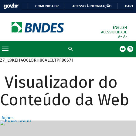
COMUNICA BR
ACESSO À INFORMAÇÃO
PARTI
ENGLISH
ACESSIBILIDADE
A+
A-
Busca
Z7_L9KEH4O0LORH80ALCLTPF80S71
Visualizador do
Conteúdo da Web
Ações
Destaques Prin