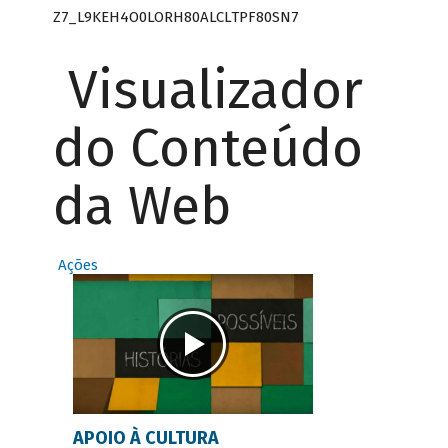
Z7_L9KEH4O0LORH80ALCLTPF80SN7
Visualizador
do Conteúdo
da Web
Ações
APOIO À CULTURA