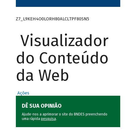
Z7_L9KEH4O0LORH80ALCLTPF80SN5
Visualizador
do Conteúdo
da Web
Ações
DÊ SUA OPINIÃO
Ajude-nos a aprimorar o site do BNDES preenchendo
uma rápida
pesquisa
.