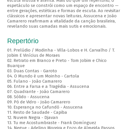
escuta mútua e atenta. Mais do que um repertório, o
espetáculo se constrói como um espaço de encontro —
entre gerações, estéticas e formas de escuta. Ao revisitar
clássicos e apresentar novas leituras, Assucena e João
Camarero reafirmam a vitalidade da canção brasileira,
revelando suas camadas mais sutis e emocionais.
Repertório
01. Prelúdio / Modinha - Villa-Lobos e H. Carvalho / T.
Jobim E Vinícius de Moraes
02. Retrato em Branco e Preto - Tom Jobim e Chico
Buarque
03. Duas Contas - Garoto
04. O Mundo é um Moinho - Cartola
05. Fulano - João Camarero
06. Entre a Farsa e a Tragédia - Assucena
07. Quadrante - João Camarero
08. Sólido - Assucena
09. Pó de Vidro - João Camarero
10. Esperança no Cafundó - Assucena
11. Resto de Saudade - Capiba
12. Nuvem Negra - Djavan
13. Tu me Acostumbraste - Frank Domínguez
14. Negue - Adelino Moreira e Enzo de Almeida Passos