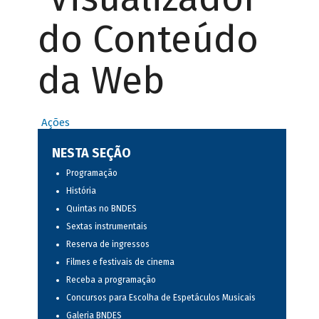
do Conteúdo
da Web
Ações
NESTA SEÇÃO
Programação
História
Quintas no BNDES
Sextas instrumentais
Reserva de ingressos
Filmes e festivais de cinema
Receba a programação
Concursos para Escolha de Espetáculos Musicais
Galeria BNDES