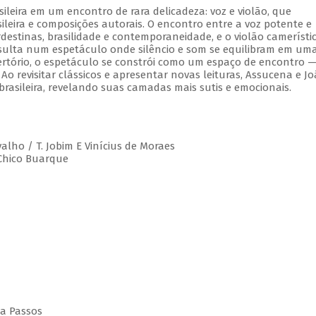
leira em um encontro de rara delicadeza: voz e violão, que
leira e composições autorais. O encontro entre a voz potente e
estinas, brasilidade e contemporaneidade, e o violão camerístic
esulta num espetáculo onde silêncio e som se equilibram em um
rtório, o espetáculo se constrói como um espaço de encontro 
 Ao revisitar clássicos e apresentar novas leituras, Assucena e J
rasileira, revelando suas camadas mais sutis e emocionais.
valho / T. Jobim E Vinícius de Moraes
 Chico Buarque
da Passos