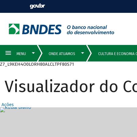
Z7_L9KEH4O0LORH80ALCLTPF80S71
Visualizador do 
Ações
Destaques Prin