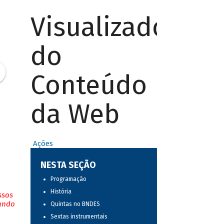
Visualizador
do
Conteúdo
da Web
Ações
NESTA SEÇÃO
Programação
História
ssos
tando
Quintas no BNDES
Sextas instrumentais