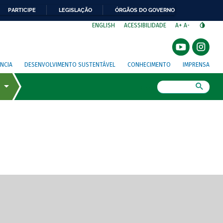
PARTICIPE
LEGISLAÇÃO
ÓRGÃOS DO GOVERNO
⁣
ENGLISH
ACESSIBILIDADE
A+
A-
NCIA
DESENVOLVIMENTO SUSTENTÁVEL
CONHECIMENTO
IMPRENSA
Busca
gem de tela