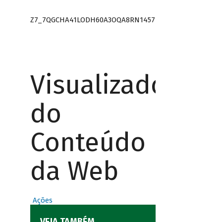
Z7_7QGCHA41LODH60A3OQA8RN1457
Visualizador
do
Conteúdo
da Web
Ações
VEJA TAMBÉM