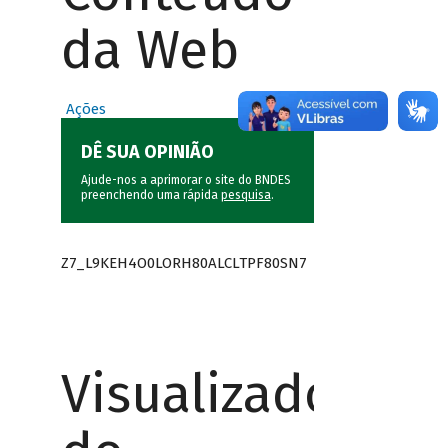
da Web
Ações
DÊ SUA OPINIÃO
Ajude-nos a aprimorar o site do BNDES
preenchendo uma rápida
pesquisa
.
Z7_L9KEH4O0LORH80ALCLTPF80SN7
Visualizador