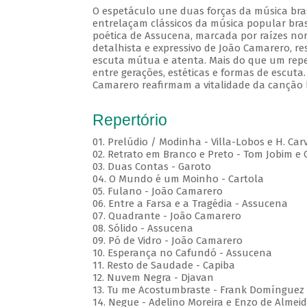
O espetáculo une duas forças da música brasi
entrelaçam clássicos da música popular brasi
poética de Assucena, marcada por raízes nord
detalhista e expressivo de João Camarero, r
escuta mútua e atenta. Mais do que um repe
entre gerações, estéticas e formas de escuta.
Camarero reafirmam a vitalidade da canção b
Repertório
01. Prelúdio / Modinha - Villa-Lobos e H. Car
02. Retrato em Branco e Preto - Tom Jobim e
03. Duas Contas - Garoto
04. O Mundo é um Moinho - Cartola
05. Fulano - João Camarero
06. Entre a Farsa e a Tragédia - Assucena
07. Quadrante - João Camarero
08. Sólido - Assucena
09. Pó de Vidro - João Camarero
10. Esperança no Cafundó - Assucena
11. Resto de Saudade - Capiba
12. Nuvem Negra - Djavan
13. Tu me Acostumbraste - Frank Domínguez
14. Negue - Adelino Moreira e Enzo de Almei