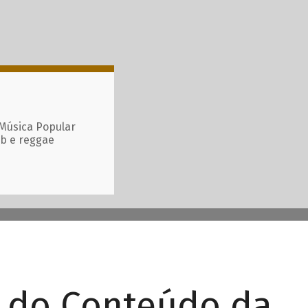
 Música Popular
ub e reggae
r do Conteúdo da