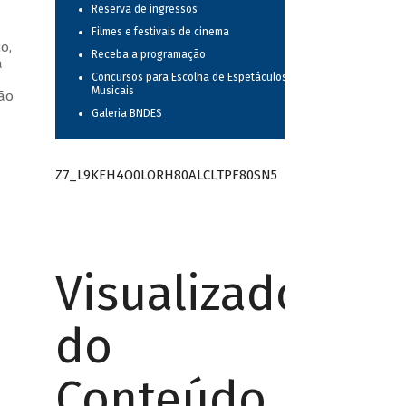
Reserva de ingressos
Filmes e festivais de cinema
o,
Receba a programação
a
Concursos para Escolha de Espetáculos
—
Musicais
oão
Galeria BNDES
Z7_L9KEH4O0LORH80ALCLTPF80SN5
Visualizador
do
Conteúdo