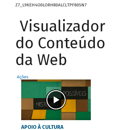
Z7_L9KEH4O0LORH80ALCLTPF80SN7
Visualizador
do Conteúdo
da Web
Ações
APOIO À CULTURA