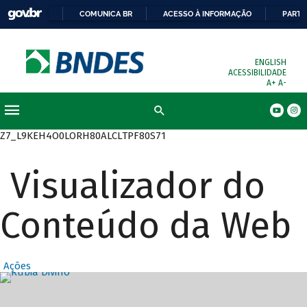
COMUNICA BR
ACESSO À INFORMAÇÃO
PARTI
ENGLISH
ACESSIBILIDADE
A+
A-
Busca
Z7_L9KEH4O0LORH80ALCLTPF80S71
Visualizador do
Conteúdo da Web
Ações
Destaques Prin