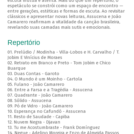
escuta mútua e atenta. Mais do que um repertório, o
espetáculo se constrói como um espaço de encontro —
entre gerações, estéticas e formas de escuta. Ao revisitar
clássicos e apresentar novas leituras, Assucena e João
Camarero reafirmam a vitalidade da canção brasileira,
revelando suas camadas mais sutis e emocionais.
Repertório
01. Prelúdio / Modinha - Villa-Lobos e H. Carvalho / T.
Jobim E Vinícius de Moraes
02. Retrato em Branco e Preto - Tom Jobim e Chico
Buarque
03. Duas Contas - Garoto
04. O Mundo é um Moinho - Cartola
05. Fulano - João Camarero
06. Entre a Farsa e a Tragédia - Assucena
07. Quadrante - João Camarero
08. Sólido - Assucena
09. Pó de Vidro - João Camarero
10. Esperança no Cafundó - Assucena
11. Resto de Saudade - Capiba
12. Nuvem Negra - Djavan
13. Tu me Acostumbraste - Frank Domínguez
14. Negue - Adelino Moreira e Enzo de Almeida Passos