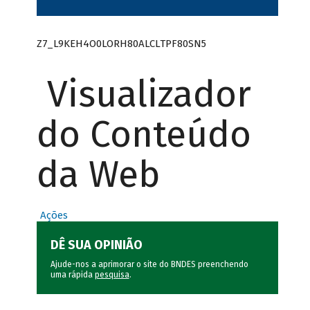
Z7_L9KEH4O0LORH80ALCLTPF80SN5
Visualizador
do Conteúdo
da Web
Ações
DÊ SUA OPINIÃO
Ajude-nos a aprimorar o site do BNDES preenchendo
uma rápida
pesquisa
.