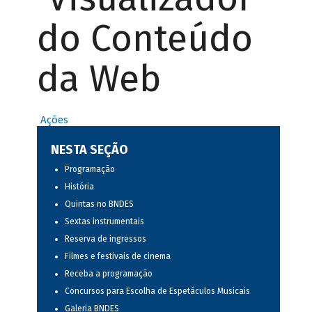
do Conteúdo
da Web
Ações
NESTA SEÇÃO
Programação
História
Quintas no BNDES
Sextas instrumentais
Reserva de ingressos
Filmes e festivais de cinema
Receba a programação
Concursos para Escolha de Espetáculos Musicais
Galeria BNDES