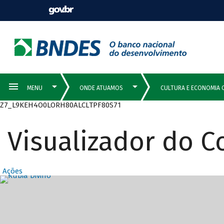
Z7_L9KEH4O0LORH80ALCLTPF80S71
Visualizador do 
Ações
Destaques Prin