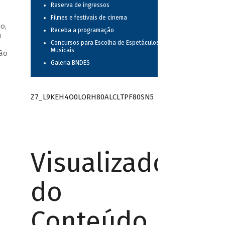
Reserva de ingressos
Filmes e festivais de cinema
o,
Receba a programação
a
Concursos para Escolha de Espetáculos
—
Musicais
oão
Galeria BNDES
Z7_L9KEH4O0LORH80ALCLTPF80SN5
Visualizador
do
Conteúdo