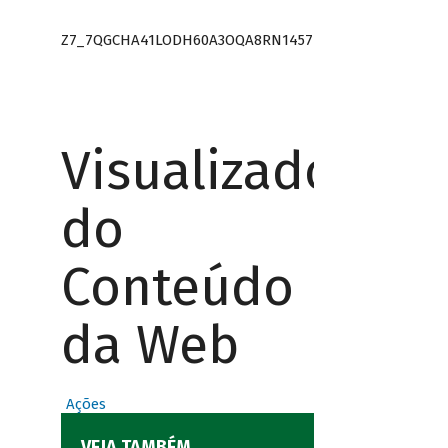
Z7_7QGCHA41LODH60A3OQA8RN1457
Visualizador
do
Conteúdo
da Web
Ações
VEJA TAMBÉM