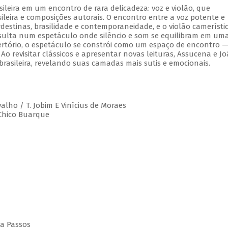
leira em um encontro de rara delicadeza: voz e violão, que
leira e composições autorais. O encontro entre a voz potente e
estinas, brasilidade e contemporaneidade, e o violão camerístic
esulta num espetáculo onde silêncio e som se equilibram em um
rtório, o espetáculo se constrói como um espaço de encontro 
 Ao revisitar clássicos e apresentar novas leituras, Assucena e J
rasileira, revelando suas camadas mais sutis e emocionais.
valho / T. Jobim E Vinícius de Moraes
 Chico Buarque
da Passos