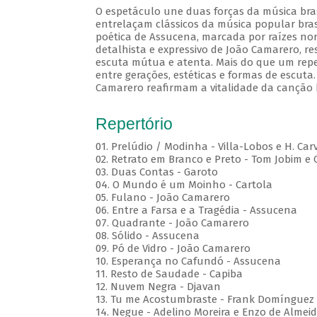
O espetáculo une duas forças da música brasi
entrelaçam clássicos da música popular brasi
poética de Assucena, marcada por raízes nord
detalhista e expressivo de João Camarero, r
escuta mútua e atenta. Mais do que um repe
entre gerações, estéticas e formas de escuta.
Camarero reafirmam a vitalidade da canção b
Repertório
01. Prelúdio / Modinha - Villa-Lobos e H. Car
02. Retrato em Branco e Preto - Tom Jobim e
03. Duas Contas - Garoto
04. O Mundo é um Moinho - Cartola
05. Fulano - João Camarero
06. Entre a Farsa e a Tragédia - Assucena
07. Quadrante - João Camarero
08. Sólido - Assucena
09. Pó de Vidro - João Camarero
10. Esperança no Cafundó - Assucena
11. Resto de Saudade - Capiba
12. Nuvem Negra - Djavan
13. Tu me Acostumbraste - Frank Domínguez
14. Negue - Adelino Moreira e Enzo de Almei