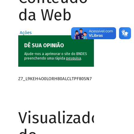
da Web
Ações
DÊ SUA OPINIÃO
Ajude-nos a aprimorar o site do BNDES
preenchendo uma rápida
pesquisa
.
Z7_L9KEH4O0LORH80ALCLTPF80SN7
Visualizador