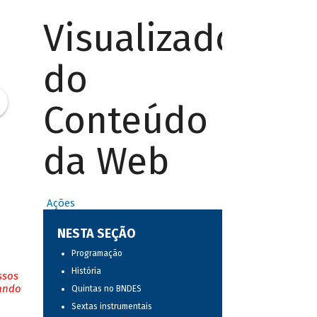
Visualizador
do
Conteúdo
da Web
Ações
NESTA SEÇÃO
Programação
História
ssos
tando
Quintas no BNDES
Sextas instrumentais