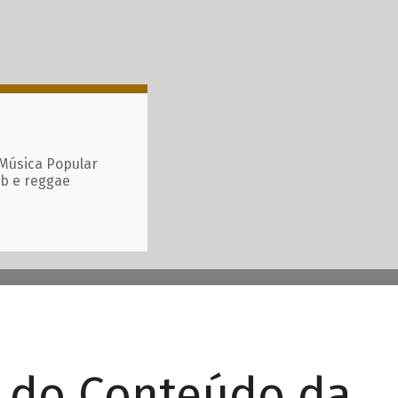
 Música Popular
ub e reggae
r do Conteúdo da