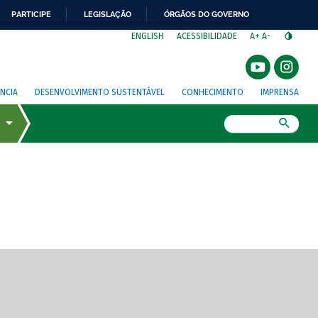
PARTICIPE
LEGISLAÇÃO
ÓRGÃOS DO GOVERNO
⁣
ENGLISH
ACESSIBILIDADE
A+
A-
NCIA
DESENVOLVIMENTO SUSTENTÁVEL
CONHECIMENTO
IMPRENSA
Busca
gem de tela