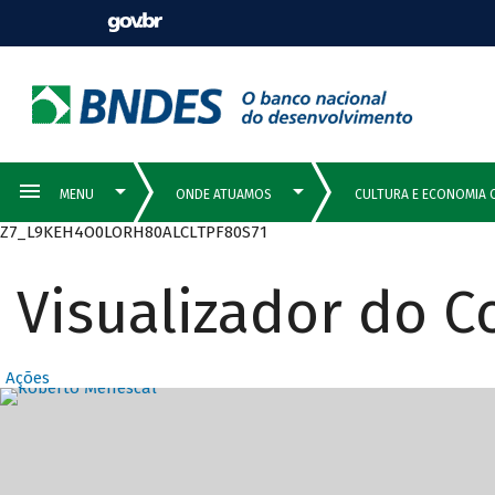
Z7_L9KEH4O0LORH80ALCLTPF80S71
Visualizador do 
Ações
Destaques Prin