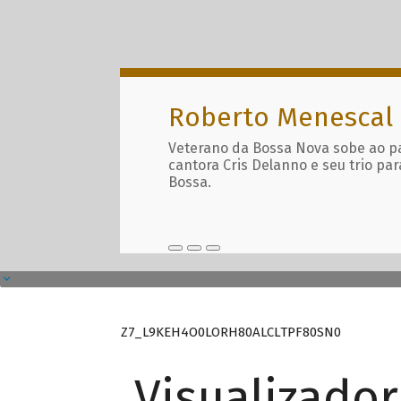
Roberto Menescal
Veterano da Bossa Nova sobe ao p
cantora Cris Delanno e seu trio par
Bossa.
Z7_L9KEH4O0LORH80ALCLTPF80SN0
Visualizado