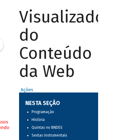
Visualizador
do
Conteúdo
da Web
Ações
NESTA SEÇÃO
Programação
História
ssos
tando
Quintas no BNDES
Sextas instrumentais