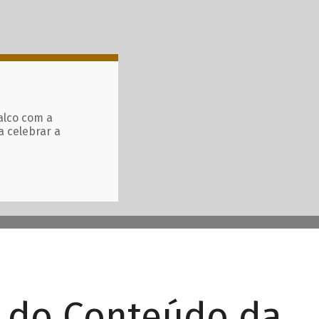
alco com a
a celebrar a
r do Conteúdo da