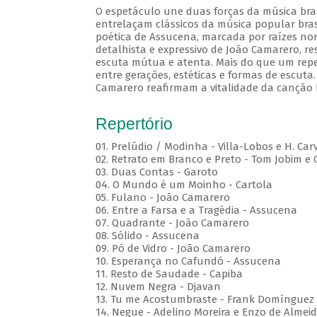
O espetáculo une duas forças da música brasi
entrelaçam clássicos da música popular brasi
poética de Assucena, marcada por raízes nord
detalhista e expressivo de João Camarero, r
escuta mútua e atenta. Mais do que um repe
entre gerações, estéticas e formas de escuta.
Camarero reafirmam a vitalidade da canção b
Repertório
01. Prelúdio / Modinha - Villa-Lobos e H. Car
02. Retrato em Branco e Preto - Tom Jobim e
03. Duas Contas - Garoto
04. O Mundo é um Moinho - Cartola
05. Fulano - João Camarero
06. Entre a Farsa e a Tragédia - Assucena
07. Quadrante - João Camarero
08. Sólido - Assucena
09. Pó de Vidro - João Camarero
10. Esperança no Cafundó - Assucena
11. Resto de Saudade - Capiba
12. Nuvem Negra - Djavan
13. Tu me Acostumbraste - Frank Domínguez
14. Negue - Adelino Moreira e Enzo de Almei