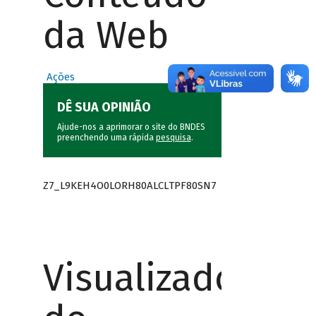
da Web
Ações
DÊ SUA OPINIÃO
Ajude-nos a aprimorar o site do BNDES
preenchendo uma rápida
pesquisa
.
Z7_L9KEH4O0LORH80ALCLTPF80SN7
Visualizador