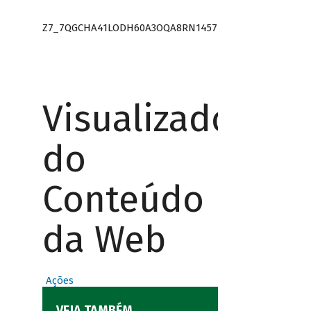
Z7_7QGCHA41LODH60A3OQA8RN1457
Visualizador
do
Conteúdo
da Web
Ações
VEJA TAMBÉM