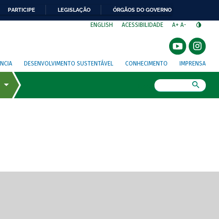
PARTICIPE
LEGISLAÇÃO
ÓRGÃOS DO GOVERNO
⁣
ENGLISH
ACESSIBILIDADE
A+
A-
NCIA
DESENVOLVIMENTO SUSTENTÁVEL
CONHECIMENTO
IMPRENSA
Busca
gem de tela