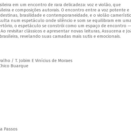
leira em um encontro de rara delicadeza: voz e violão, que
leira e composições autorais. O encontro entre a voz potente e
estinas, brasilidade e contemporaneidade, e o violão camerístic
esulta num espetáculo onde silêncio e som se equilibram em um
rtório, o espetáculo se constrói como um espaço de encontro 
 Ao revisitar clássicos e apresentar novas leituras, Assucena e J
rasileira, revelando suas camadas mais sutis e emocionais.
valho / T. Jobim E Vinícius de Moraes
 Chico Buarque
da Passos