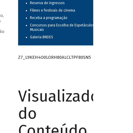
Reserva de ingressos
Filmes e festivais de cinema
o,
Receba a programação
a
Concursos para Escolha de Espetáculos
—
Musicais
oão
Galeria BNDES
Z7_L9KEH4O0LORH80ALCLTPF80SN5
Visualizador
do
Conteúdo