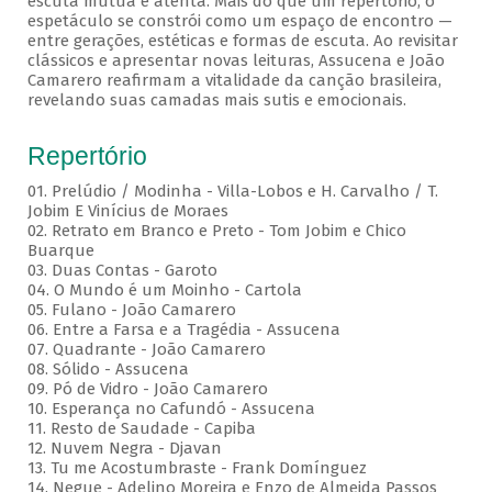
escuta mútua e atenta. Mais do que um repertório, o
espetáculo se constrói como um espaço de encontro —
entre gerações, estéticas e formas de escuta. Ao revisitar
clássicos e apresentar novas leituras, Assucena e João
Camarero reafirmam a vitalidade da canção brasileira,
revelando suas camadas mais sutis e emocionais.
Repertório
01. Prelúdio / Modinha - Villa-Lobos e H. Carvalho / T.
Jobim E Vinícius de Moraes
02. Retrato em Branco e Preto - Tom Jobim e Chico
Buarque
03. Duas Contas - Garoto
04. O Mundo é um Moinho - Cartola
05. Fulano - João Camarero
06. Entre a Farsa e a Tragédia - Assucena
07. Quadrante - João Camarero
08. Sólido - Assucena
09. Pó de Vidro - João Camarero
10. Esperança no Cafundó - Assucena
11. Resto de Saudade - Capiba
12. Nuvem Negra - Djavan
13. Tu me Acostumbraste - Frank Domínguez
14. Negue - Adelino Moreira e Enzo de Almeida Passos