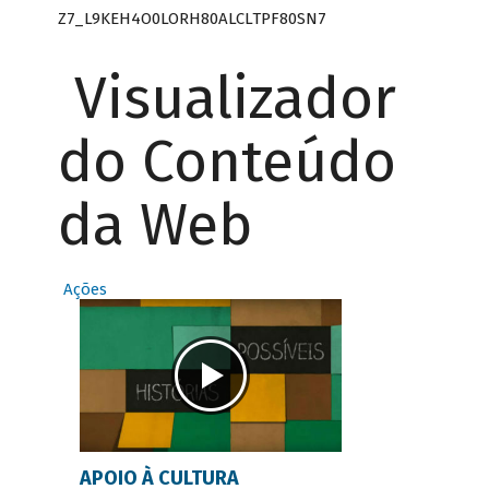
Z7_L9KEH4O0LORH80ALCLTPF80SN7
Visualizador
do Conteúdo
da Web
Ações
APOIO À CULTURA