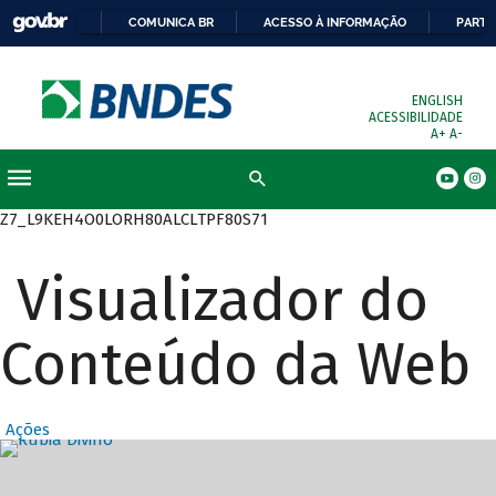
COMUNICA BR
ACESSO À INFORMAÇÃO
PARTI
ENGLISH
ACESSIBILIDADE
A+
A-
Busca
Z7_L9KEH4O0LORH80ALCLTPF80S71
Visualizador do
Conteúdo da Web
Ações
Destaques Prin