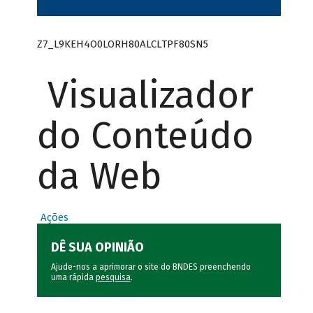
Z7_L9KEH4O0LORH80ALCLTPF80SN5
Visualizador
do Conteúdo
da Web
Ações
DÊ SUA OPINIÃO
Ajude-nos a aprimorar o site do BNDES preenchendo
uma rápida
pesquisa
.