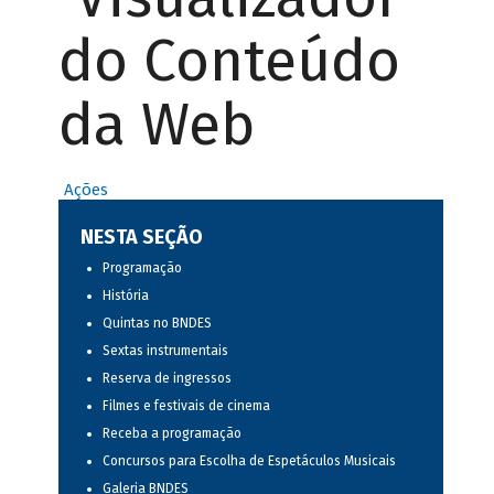
do Conteúdo
da Web
Ações
NESTA SEÇÃO
Programação
História
Quintas no BNDES
Sextas instrumentais
Reserva de ingressos
Filmes e festivais de cinema
Receba a programação
Concursos para Escolha de Espetáculos Musicais
Galeria BNDES