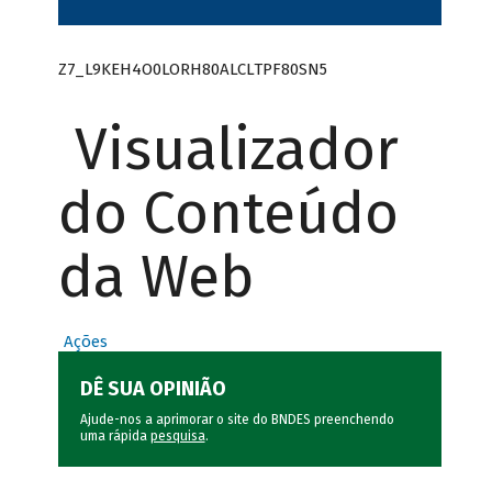
Z7_L9KEH4O0LORH80ALCLTPF80SN5
Visualizador
do Conteúdo
da Web
Ações
DÊ SUA OPINIÃO
Ajude-nos a aprimorar o site do BNDES preenchendo
uma rápida
pesquisa
.