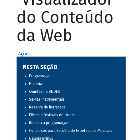
do Conteúdo
da Web
Ações
NESTA SEÇÃO
Programação
História
Quintas no BNDES
Sextas instrumentais
Reserva de ingressos
Filmes e festivais de cinema
Receba a programação
Concursos para Escolha de Espetáculos Musicais
Galeria BNDES