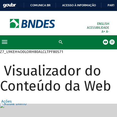
COMUNICA BR
ACESSO À INFORMAÇÃO
PARTI
ENGLISH
ACESSIBILIDADE
A+
A-
Busca
Z7_L9KEH4O0LORH80ALCLTPF80S71
Visualizador do
Conteúdo da Web
Ações
Destaques Prin