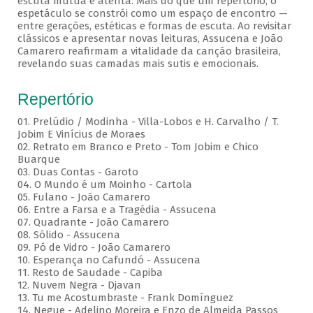
escuta mútua e atenta. Mais do que um repertório, o
espetáculo se constrói como um espaço de encontro —
entre gerações, estéticas e formas de escuta. Ao revisitar
clássicos e apresentar novas leituras, Assucena e João
Camarero reafirmam a vitalidade da canção brasileira,
revelando suas camadas mais sutis e emocionais.
Repertório
01. Prelúdio / Modinha - Villa-Lobos e H. Carvalho / T.
Jobim E Vinícius de Moraes
02. Retrato em Branco e Preto - Tom Jobim e Chico
Buarque
03. Duas Contas - Garoto
04. O Mundo é um Moinho - Cartola
05. Fulano - João Camarero
06. Entre a Farsa e a Tragédia - Assucena
07. Quadrante - João Camarero
08. Sólido - Assucena
09. Pó de Vidro - João Camarero
10. Esperança no Cafundó - Assucena
11. Resto de Saudade - Capiba
12. Nuvem Negra - Djavan
13. Tu me Acostumbraste - Frank Domínguez
14. Negue - Adelino Moreira e Enzo de Almeida Passos