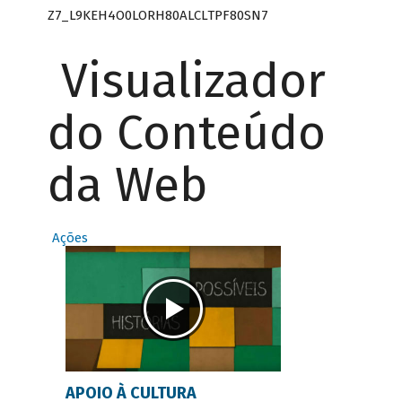
Z7_L9KEH4O0LORH80ALCLTPF80SN7
Visualizador
do Conteúdo
da Web
Ações
APOIO À CULTURA