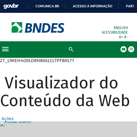
COMUNICA BR
ACESSO À INFORMAÇÃO
PARTI
ENGLISH
ACESSIBILIDADE
A+
A-
Busca
Z7_L9KEH4O0LORH80ALCLTPF80S71
Visualizador do
Conteúdo da Web
Ações
Destaques Prin