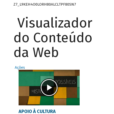
Z7_L9KEH4O0LORH80ALCLTPF80SN7
Visualizador
do Conteúdo
da Web
Ações
APOIO À CULTURA