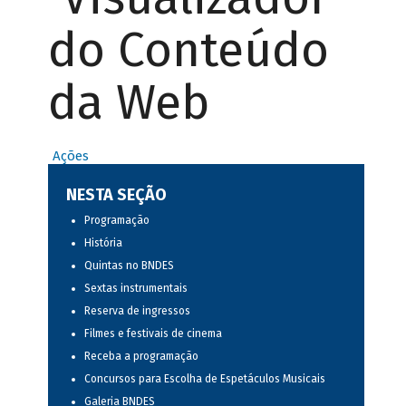
do Conteúdo
da Web
Ações
NESTA SEÇÃO
Programação
História
Quintas no BNDES
Sextas instrumentais
Reserva de ingressos
Filmes e festivais de cinema
Receba a programação
Concursos para Escolha de Espetáculos Musicais
Galeria BNDES