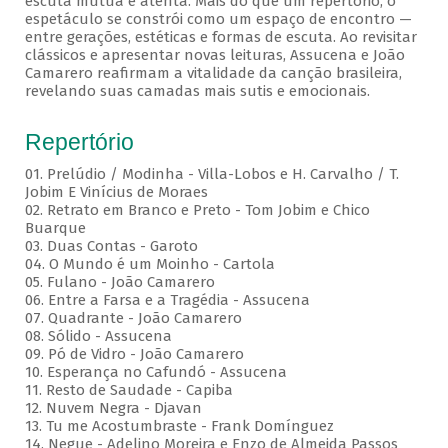
escuta mútua e atenta. Mais do que um repertório, o
espetáculo se constrói como um espaço de encontro —
entre gerações, estéticas e formas de escuta. Ao revisitar
clássicos e apresentar novas leituras, Assucena e João
Camarero reafirmam a vitalidade da canção brasileira,
revelando suas camadas mais sutis e emocionais.
Repertório
01. Prelúdio / Modinha - Villa-Lobos e H. Carvalho / T.
Jobim E Vinícius de Moraes
02. Retrato em Branco e Preto - Tom Jobim e Chico
Buarque
03. Duas Contas - Garoto
04. O Mundo é um Moinho - Cartola
05. Fulano - João Camarero
06. Entre a Farsa e a Tragédia - Assucena
07. Quadrante - João Camarero
08. Sólido - Assucena
09. Pó de Vidro - João Camarero
10. Esperança no Cafundó - Assucena
11. Resto de Saudade - Capiba
12. Nuvem Negra - Djavan
13. Tu me Acostumbraste - Frank Domínguez
14. Negue - Adelino Moreira e Enzo de Almeida Passos