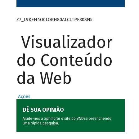
Z7_L9KEH4O0LORH80ALCLTPF80SN5
Visualizador
do Conteúdo
da Web
Ações
DÊ SUA OPINIÃO
Ajude-nos a aprimorar o site do BNDES preenchendo
uma rápida
pesquisa
.