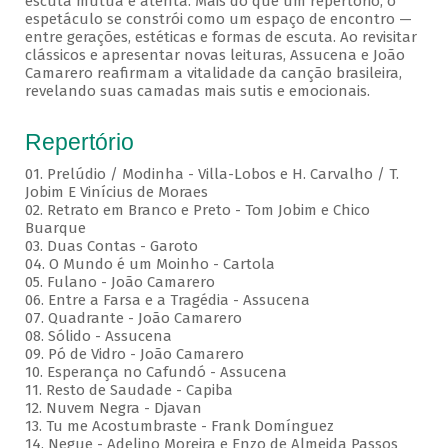
escuta mútua e atenta. Mais do que um repertório, o
espetáculo se constrói como um espaço de encontro —
entre gerações, estéticas e formas de escuta. Ao revisitar
clássicos e apresentar novas leituras, Assucena e João
Camarero reafirmam a vitalidade da canção brasileira,
revelando suas camadas mais sutis e emocionais.
Repertório
01. Prelúdio / Modinha - Villa-Lobos e H. Carvalho / T.
Jobim E Vinícius de Moraes
02. Retrato em Branco e Preto - Tom Jobim e Chico
Buarque
03. Duas Contas - Garoto
04. O Mundo é um Moinho - Cartola
05. Fulano - João Camarero
06. Entre a Farsa e a Tragédia - Assucena
07. Quadrante - João Camarero
08. Sólido - Assucena
09. Pó de Vidro - João Camarero
10. Esperança no Cafundó - Assucena
11. Resto de Saudade - Capiba
12. Nuvem Negra - Djavan
13. Tu me Acostumbraste - Frank Domínguez
14. Negue - Adelino Moreira e Enzo de Almeida Passos