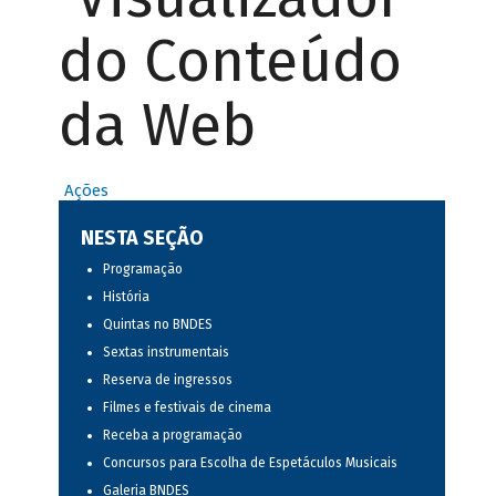
do Conteúdo
da Web
Ações
NESTA SEÇÃO
Programação
História
Quintas no BNDES
Sextas instrumentais
Reserva de ingressos
Filmes e festivais de cinema
Receba a programação
Concursos para Escolha de Espetáculos Musicais
Galeria BNDES