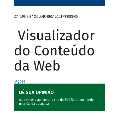
Z7_L9KEH4O0LORH80ALCLTPF80SN5
Visualizador
do Conteúdo
da Web
Ações
DÊ SUA OPINIÃO
Ajude-nos a aprimorar o site do BNDES preenchendo
uma rápida
pesquisa
.