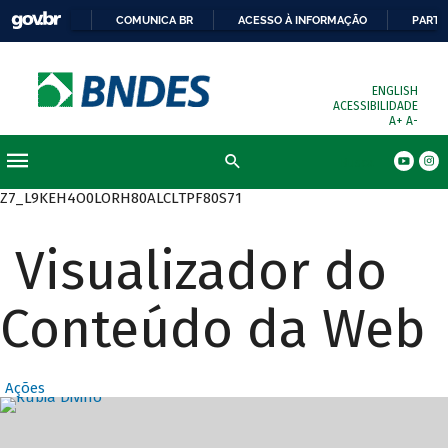
COMUNICA BR
ACESSO À INFORMAÇÃO
PARTI
ENGLISH
ACESSIBILIDADE
A+
A-
Busca
Z7_L9KEH4O0LORH80ALCLTPF80S71
Visualizador do
Conteúdo da Web
Ações
Destaques Prin