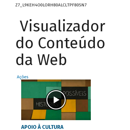
Z7_L9KEH4O0LORH80ALCLTPF80SN7
Visualizador
do Conteúdo
da Web
Ações
APOIO À CULTURA