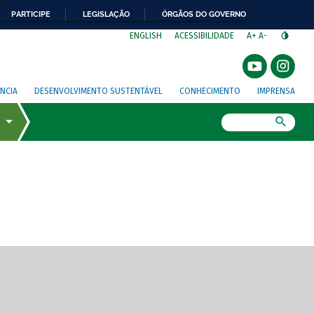
PARTICIPE
LEGISLAÇÃO
ÓRGÃOS DO GOVERNO
⁣
ENGLISH
ACESSIBILIDADE
A+
A-
NCIA
DESENVOLVIMENTO SUSTENTÁVEL
CONHECIMENTO
IMPRENSA
Busca
gem de tela