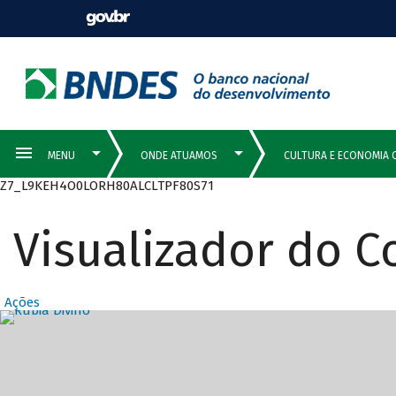
Z7_L9KEH4O0LORH80ALCLTPF80S71
Visualizador do 
Ações
Destaques Prin