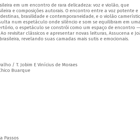
leira em um encontro de rara delicadeza: voz e violão, que
leira e composições autorais. O encontro entre a voz potente e
estinas, brasilidade e contemporaneidade, e o violão camerístic
esulta num espetáculo onde silêncio e som se equilibram em um
rtório, o espetáculo se constrói como um espaço de encontro 
 Ao revisitar clássicos e apresentar novas leituras, Assucena e J
rasileira, revelando suas camadas mais sutis e emocionais.
valho / T. Jobim E Vinícius de Moraes
 Chico Buarque
da Passos