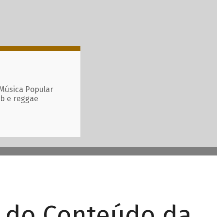
 Música Popular
ub e reggae
r do Conteúdo da