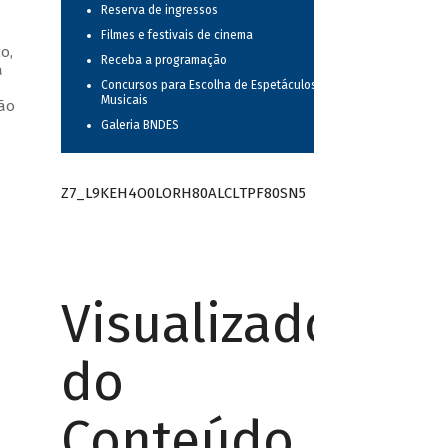
Reserva de ingressos
Filmes e festivais de cinema
o,
Receba a programação
a
Concursos para Escolha de Espetáculos
—
Musicais
oão
Galeria BNDES
Z7_L9KEH4O0LORH80ALCLTPF80SN5
Visualizador
do
Conteúdo