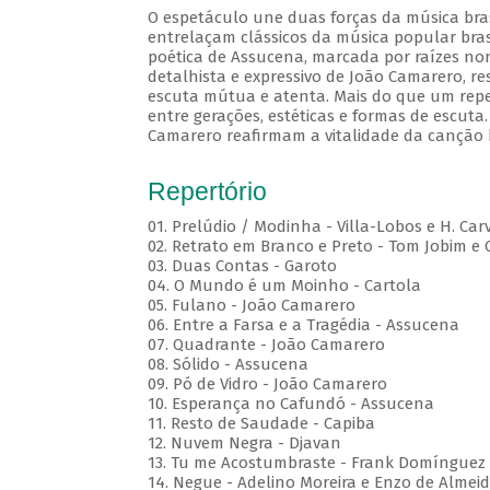
O espetáculo une duas forças da música brasi
entrelaçam clássicos da música popular brasi
poética de Assucena, marcada por raízes nord
detalhista e expressivo de João Camarero, r
escuta mútua e atenta. Mais do que um repe
entre gerações, estéticas e formas de escuta.
Camarero reafirmam a vitalidade da canção b
Repertório
01. Prelúdio / Modinha - Villa-Lobos e H. Car
02. Retrato em Branco e Preto - Tom Jobim e
03. Duas Contas - Garoto
04. O Mundo é um Moinho - Cartola
05. Fulano - João Camarero
06. Entre a Farsa e a Tragédia - Assucena
07. Quadrante - João Camarero
08. Sólido - Assucena
09. Pó de Vidro - João Camarero
10. Esperança no Cafundó - Assucena
11. Resto de Saudade - Capiba
12. Nuvem Negra - Djavan
13. Tu me Acostumbraste - Frank Domínguez
14. Negue - Adelino Moreira e Enzo de Almei