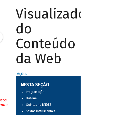
Visualizador
do
Conteúdo
da Web
Ações
NESTA SEÇÃO
Programação
História
ssos
tando
Quintas no BNDES
Sextas instrumentais