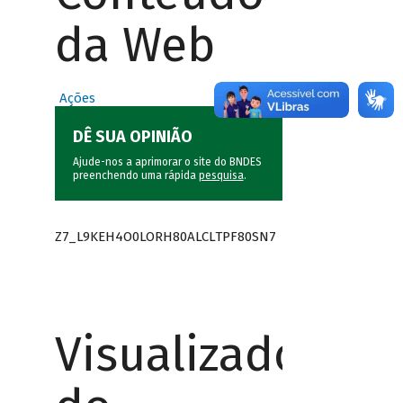
da Web
Ações
DÊ SUA OPINIÃO
Ajude-nos a aprimorar o site do BNDES
preenchendo uma rápida
pesquisa
.
Z7_L9KEH4O0LORH80ALCLTPF80SN7
Visualizador