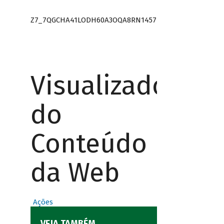
Z7_7QGCHA41LODH60A3OQA8RN1457
Visualizador
do
Conteúdo
da Web
Ações
VEJA TAMBÉM