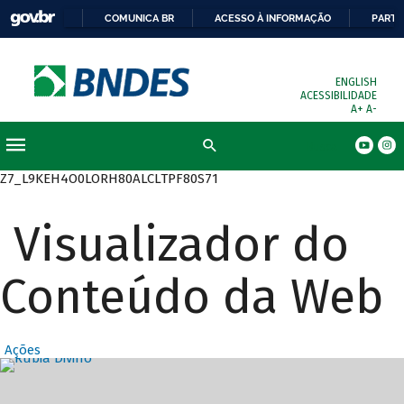
COMUNICA BR
ACESSO À INFORMAÇÃO
PARTI
ENGLISH
ACESSIBILIDADE
A+
A-
Busca
Z7_L9KEH4O0LORH80ALCLTPF80S71
Visualizador do
Conteúdo da Web
Ações
Destaques Prin