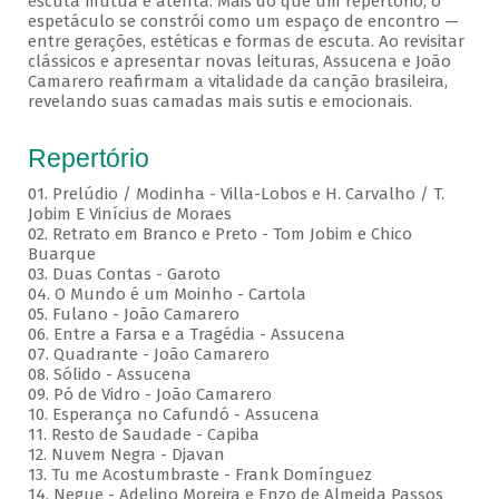
escuta mútua e atenta. Mais do que um repertório, o
espetáculo se constrói como um espaço de encontro —
entre gerações, estéticas e formas de escuta. Ao revisitar
clássicos e apresentar novas leituras, Assucena e João
Camarero reafirmam a vitalidade da canção brasileira,
revelando suas camadas mais sutis e emocionais.
Repertório
01. Prelúdio / Modinha - Villa-Lobos e H. Carvalho / T.
Jobim E Vinícius de Moraes
02. Retrato em Branco e Preto - Tom Jobim e Chico
Buarque
03. Duas Contas - Garoto
04. O Mundo é um Moinho - Cartola
05. Fulano - João Camarero
06. Entre a Farsa e a Tragédia - Assucena
07. Quadrante - João Camarero
08. Sólido - Assucena
09. Pó de Vidro - João Camarero
10. Esperança no Cafundó - Assucena
11. Resto de Saudade - Capiba
12. Nuvem Negra - Djavan
13. Tu me Acostumbraste - Frank Domínguez
14. Negue - Adelino Moreira e Enzo de Almeida Passos