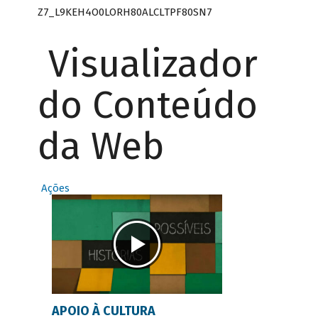
Z7_L9KEH4O0LORH80ALCLTPF80SN7
Visualizador
do Conteúdo
da Web
Ações
APOIO À CULTURA