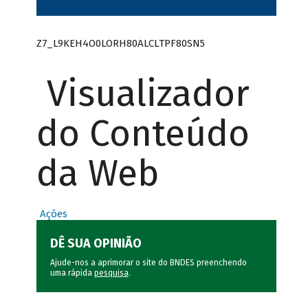
Z7_L9KEH4O0LORH80ALCLTPF80SN5
Visualizador
do Conteúdo
da Web
Ações
DÊ SUA OPINIÃO
Ajude-nos a aprimorar o site do BNDES preenchendo
uma rápida
pesquisa
.