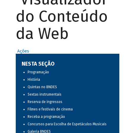
do Conteúdo
da Web
Ações
NESTA SEÇÃO
Programação
História
Quintas no BNDES
Sextas instrumentais
Reserva de ingressos
Filmes e festivais de cinema
Receba a programação
Concursos para Escolha de Espetáculos Musicais
Galeria BNDES