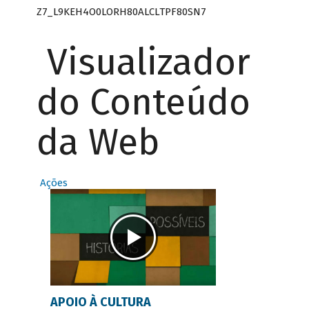
Z7_L9KEH4O0LORH80ALCLTPF80SN7
Visualizador
do Conteúdo
da Web
Ações
APOIO À CULTURA