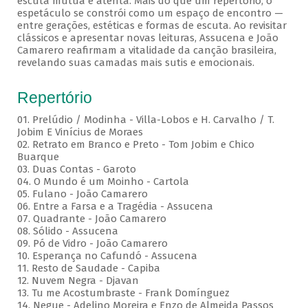
escuta mútua e atenta. Mais do que um repertório, o
espetáculo se constrói como um espaço de encontro —
entre gerações, estéticas e formas de escuta. Ao revisitar
clássicos e apresentar novas leituras, Assucena e João
Camarero reafirmam a vitalidade da canção brasileira,
revelando suas camadas mais sutis e emocionais.
Repertório
01. Prelúdio / Modinha - Villa-Lobos e H. Carvalho / T.
Jobim E Vinícius de Moraes
02. Retrato em Branco e Preto - Tom Jobim e Chico
Buarque
03. Duas Contas - Garoto
04. O Mundo é um Moinho - Cartola
05. Fulano - João Camarero
06. Entre a Farsa e a Tragédia - Assucena
07. Quadrante - João Camarero
08. Sólido - Assucena
09. Pó de Vidro - João Camarero
10. Esperança no Cafundó - Assucena
11. Resto de Saudade - Capiba
12. Nuvem Negra - Djavan
13. Tu me Acostumbraste - Frank Domínguez
14. Negue - Adelino Moreira e Enzo de Almeida Passos