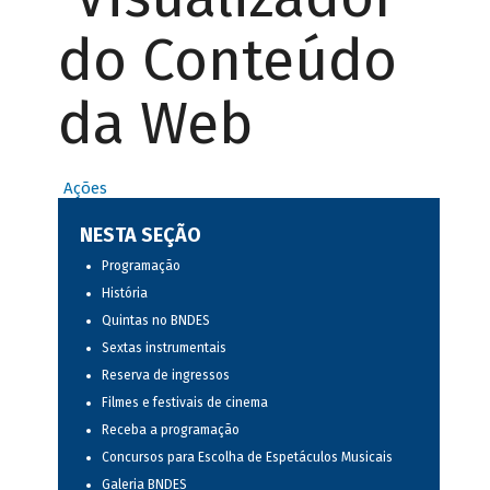
do Conteúdo
da Web
Ações
NESTA SEÇÃO
Programação
História
Quintas no BNDES
Sextas instrumentais
Reserva de ingressos
Filmes e festivais de cinema
Receba a programação
Concursos para Escolha de Espetáculos Musicais
Galeria BNDES