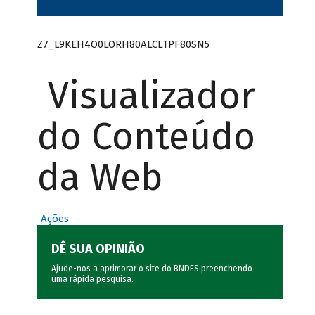
Z7_L9KEH4O0LORH80ALCLTPF80SN5
Visualizador
do Conteúdo
da Web
Ações
DÊ SUA OPINIÃO
Ajude-nos a aprimorar o site do BNDES preenchendo
uma rápida
pesquisa
.