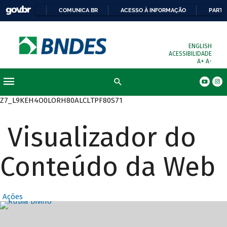
COMUNICA BR
ACESSO À INFORMAÇÃO
PARTI
ENGLISH
ACESSIBILIDADE
A+
A-
Busca
Z7_L9KEH4O0LORH80ALCLTPF80S71
Visualizador do
Conteúdo da Web
Ações
Destaques Prin