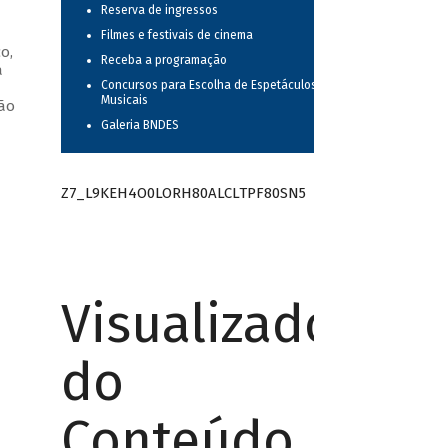
Reserva de ingressos
Filmes e festivais de cinema
o,
Receba a programação
a
Concursos para Escolha de Espetáculos
—
Musicais
oão
Galeria BNDES
Z7_L9KEH4O0LORH80ALCLTPF80SN5
Visualizador
do
Conteúdo