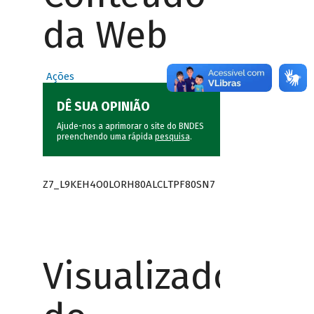
da Web
Ações
DÊ SUA OPINIÃO
Ajude-nos a aprimorar o site do BNDES
preenchendo uma rápida
pesquisa
.
Z7_L9KEH4O0LORH80ALCLTPF80SN7
Visualizador