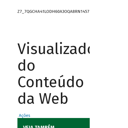
Z7_7QGCHA41LODH60A3OQA8RN1457
Visualizador
do
Conteúdo
da Web
Ações
VEJA TAMBÉM