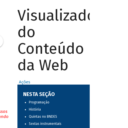
Visualizador
do
Conteúdo
da Web
Ações
NESTA SEÇÃO
Programação
História
ssos
tando
Quintas no BNDES
Sextas instrumentais