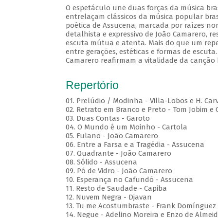
O espetáculo une duas forças da música brasi
entrelaçam clássicos da música popular brasi
poética de Assucena, marcada por raízes nord
detalhista e expressivo de João Camarero, r
escuta mútua e atenta. Mais do que um repe
entre gerações, estéticas e formas de escuta.
Camarero reafirmam a vitalidade da canção b
Repertório
01. Prelúdio / Modinha - Villa-Lobos e H. Car
02. Retrato em Branco e Preto - Tom Jobim e
03. Duas Contas - Garoto
04. O Mundo é um Moinho - Cartola
05. Fulano - João Camarero
06. Entre a Farsa e a Tragédia - Assucena
07. Quadrante - João Camarero
08. Sólido - Assucena
09. Pó de Vidro - João Camarero
10. Esperança no Cafundó - Assucena
11. Resto de Saudade - Capiba
12. Nuvem Negra - Djavan
13. Tu me Acostumbraste - Frank Domínguez
14. Negue - Adelino Moreira e Enzo de Almei