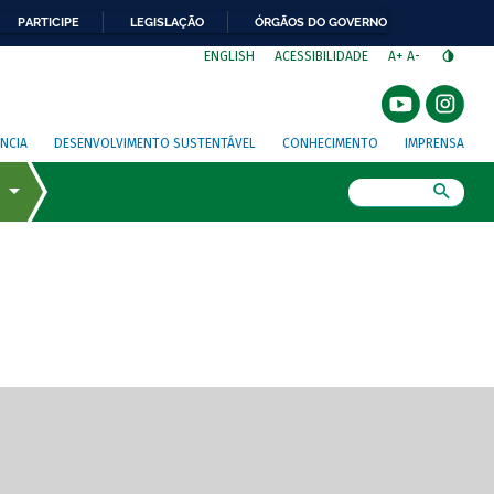
PARTICIPE
LEGISLAÇÃO
ÓRGÃOS DO GOVERNO
⁣
ENGLISH
ACESSIBILIDADE
A+
A-
NCIA
DESENVOLVIMENTO SUSTENTÁVEL
CONHECIMENTO
IMPRENSA
Busca
gem de tela