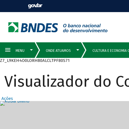
Z7_L9KEH4O0LORH80ALCLTPF80S71
Visualizador do 
Ações
Destaques Prin