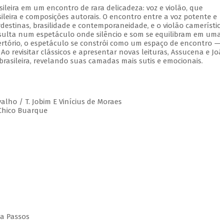
leira em um encontro de rara delicadeza: voz e violão, que
leira e composições autorais. O encontro entre a voz potente e
estinas, brasilidade e contemporaneidade, e o violão camerístic
esulta num espetáculo onde silêncio e som se equilibram em um
rtório, o espetáculo se constrói como um espaço de encontro 
 Ao revisitar clássicos e apresentar novas leituras, Assucena e J
rasileira, revelando suas camadas mais sutis e emocionais.
valho / T. Jobim E Vinícius de Moraes
 Chico Buarque
da Passos