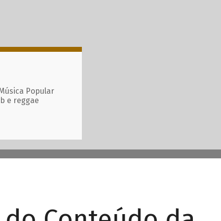
 Música Popular
ub e reggae
r do Conteúdo da