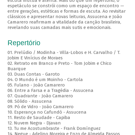
escuta mútua e atenta. Mais do que um repertório, o
espetáculo se constrói como um espaço de encontro —
entre gerações, estéticas e formas de escuta. Ao revisitar
clássicos e apresentar novas leituras, Assucena e João
Camarero reafirmam a vitalidade da canção brasileira,
revelando suas camadas mais sutis e emocionais.
Repertório
01. Prelúdio / Modinha - Villa-Lobos e H. Carvalho / T.
Jobim E Vinícius de Moraes
02. Retrato em Branco e Preto - Tom Jobim e Chico
Buarque
03. Duas Contas - Garoto
04. O Mundo é um Moinho - Cartola
05. Fulano - João Camarero
06. Entre a Farsa e a Tragédia - Assucena
07. Quadrante - João Camarero
08. Sólido - Assucena
09. Pó de Vidro - João Camarero
10. Esperança no Cafundó - Assucena
11. Resto de Saudade - Capiba
12. Nuvem Negra - Djavan
13. Tu me Acostumbraste - Frank Domínguez
14. Negue - Adelino Moreira e Enzo de Almeida Passos