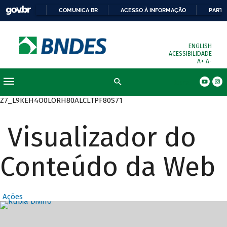
COMUNICA BR
ACESSO À INFORMAÇÃO
PARTI
ENGLISH
ACESSIBILIDADE
A+
A-
Busca
Z7_L9KEH4O0LORH80ALCLTPF80S71
Visualizador do
Conteúdo da Web
Ações
Destaques Prin