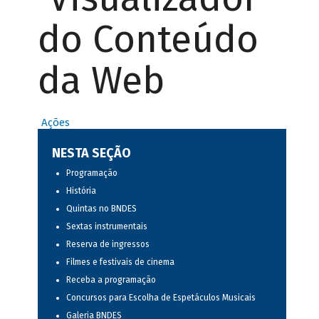
do Conteúdo
da Web
Ações
NESTA SEÇÃO
Programação
História
Quintas no BNDES
Sextas instrumentais
Reserva de ingressos
Filmes e festivais de cinema
Receba a programação
Concursos para Escolha de Espetáculos Musicais
Galeria BNDES