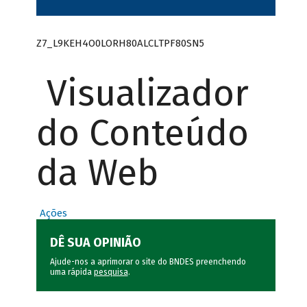
Z7_L9KEH4O0LORH80ALCLTPF80SN5
Visualizador
do Conteúdo
da Web
Ações
DÊ SUA OPINIÃO
Ajude-nos a aprimorar o site do BNDES preenchendo
uma rápida
pesquisa
.