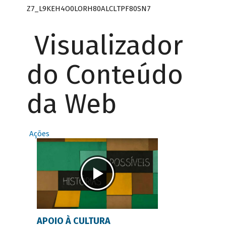
Z7_L9KEH4O0LORH80ALCLTPF80SN7
Visualizador
do Conteúdo
da Web
Ações
APOIO À CULTURA