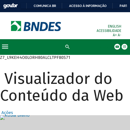
COMUNICA BR
ACESSO À INFORMAÇÃO
PARTI
ENGLISH
ACESSIBILIDADE
A+
A-
Busca
Z7_L9KEH4O0LORH80ALCLTPF80S71
Visualizador do
Conteúdo da Web
Ações
Destaques Prin