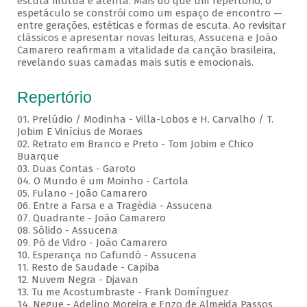
escuta mútua e atenta. Mais do que um repertório, o
espetáculo se constrói como um espaço de encontro —
entre gerações, estéticas e formas de escuta. Ao revisitar
clássicos e apresentar novas leituras, Assucena e João
Camarero reafirmam a vitalidade da canção brasileira,
revelando suas camadas mais sutis e emocionais.
Repertório
01. Prelúdio / Modinha - Villa-Lobos e H. Carvalho / T.
Jobim E Vinícius de Moraes
02. Retrato em Branco e Preto - Tom Jobim e Chico
Buarque
03. Duas Contas - Garoto
04. O Mundo é um Moinho - Cartola
05. Fulano - João Camarero
06. Entre a Farsa e a Tragédia - Assucena
07. Quadrante - João Camarero
08. Sólido - Assucena
09. Pó de Vidro - João Camarero
10. Esperança no Cafundó - Assucena
11. Resto de Saudade - Capiba
12. Nuvem Negra - Djavan
13. Tu me Acostumbraste - Frank Domínguez
14. Negue - Adelino Moreira e Enzo de Almeida Passos