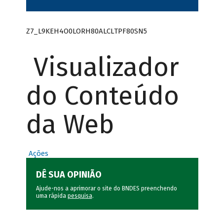
Z7_L9KEH4O0LORH80ALCLTPF80SN5
Visualizador
do Conteúdo
da Web
Ações
DÊ SUA OPINIÃO
Ajude-nos a aprimorar o site do BNDES preenchendo
uma rápida
pesquisa
.