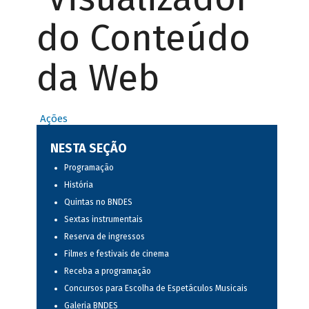
do Conteúdo
da Web
Ações
NESTA SEÇÃO
Programação
História
Quintas no BNDES
Sextas instrumentais
Reserva de ingressos
Filmes e festivais de cinema
Receba a programação
Concursos para Escolha de Espetáculos Musicais
Galeria BNDES