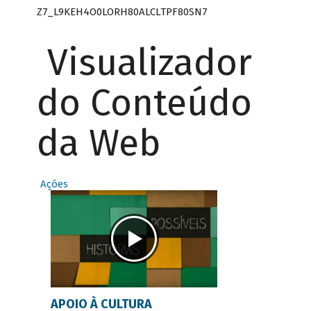
Z7_L9KEH4O0LORH80ALCLTPF80SN7
Visualizador
do Conteúdo
da Web
Ações
APOIO À CULTURA