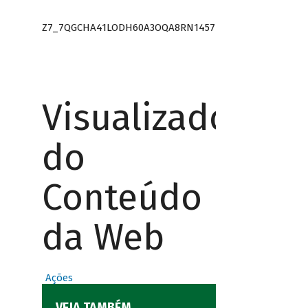
Z7_7QGCHA41LODH60A3OQA8RN1457
Visualizador
do
Conteúdo
da Web
Ações
VEJA TAMBÉM