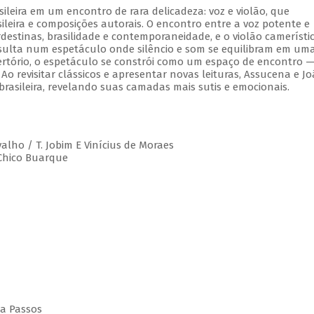
leira em um encontro de rara delicadeza: voz e violão, que
leira e composições autorais. O encontro entre a voz potente e
estinas, brasilidade e contemporaneidade, e o violão camerístic
esulta num espetáculo onde silêncio e som se equilibram em um
rtório, o espetáculo se constrói como um espaço de encontro 
 Ao revisitar clássicos e apresentar novas leituras, Assucena e J
rasileira, revelando suas camadas mais sutis e emocionais.
valho / T. Jobim E Vinícius de Moraes
 Chico Buarque
da Passos