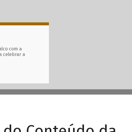
alco com a
a celebrar a
r do Conteúdo da