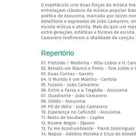
O espetáculo une duas forças da música brasi
entrelaçam clássicos da música popular brasi
poética de Assucena, marcada por raízes nord
detalhista e expressivo de João Camarero, r
escuta mútua e atenta. Mais do que um repe
entre gerações, estéticas e formas de escuta.
Camarero reafirmam a vitalidade da canção b
Repertório
01. Prelúdio / Modinha - Villa-Lobos e H. Car
02. Retrato em Branco e Preto - Tom Jobim e
03. Duas Contas - Garoto
04. O Mundo é um Moinho - Cartola
05. Fulano - João Camarero
06. Entre a Farsa e a Tragédia - Assucena
07. Quadrante - João Camarero
08. Sólido - Assucena
09. Pó de Vidro - João Camarero
10. Esperança no Cafundó - Assucena
11. Resto de Saudade - Capiba
12. Nuvem Negra - Djavan
13. Tu me Acostumbraste - Frank Domínguez
14. Negue - Adelino Moreira e Enzo de Almei