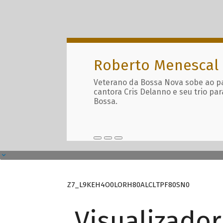
Roberto Menescal
Veterano da Bossa Nova sobe ao p
cantora Cris Delanno e seu trio par
Bossa.
Z7_L9KEH4O0LORH80ALCLTPF80SN0
Visualizado