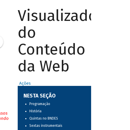
Visualizador
do
Conteúdo
da Web
Ações
NESTA SEÇÃO
Programação
História
ssos
tando
Quintas no BNDES
Sextas instrumentais