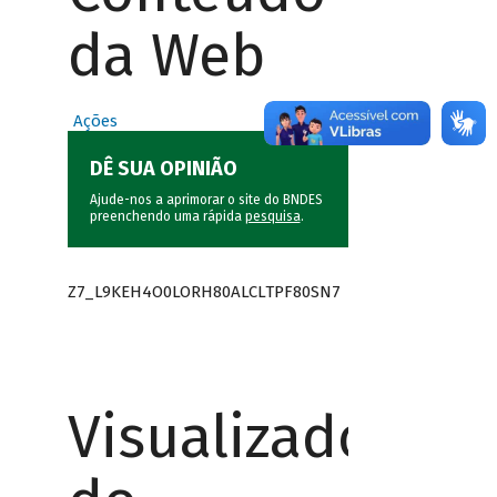
da Web
Ações
DÊ SUA OPINIÃO
Ajude-nos a aprimorar o site do BNDES
preenchendo uma rápida
pesquisa
.
Z7_L9KEH4O0LORH80ALCLTPF80SN7
Visualizador