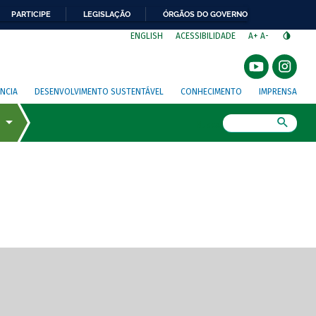
PARTICIPE
LEGISLAÇÃO
ÓRGÃOS DO GOVERNO
⁣
ENGLISH
ACESSIBILIDADE
A+
A-
NCIA
DESENVOLVIMENTO SUSTENTÁVEL
CONHECIMENTO
IMPRENSA
Busca
gem de tela