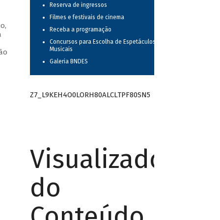
Reserva de ingressos
Filmes e festivais de cinema
o,
Receba a programação
a
Concursos para Escolha de Espetáculos
—
Musicais
oão
Galeria BNDES
Z7_L9KEH4O0LORH80ALCLTPF80SN5
Visualizador
do
Conteúdo