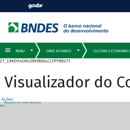
Z7_L9KEH4O0LORH80ALCLTPF80S71
Visualizador do 
Ações
Destaques Prin