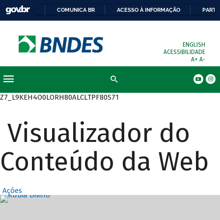
COMUNICA BR
ACESSO À INFORMAÇÃO
PARTI
ENGLISH
ACESSIBILIDADE
A+
A-
Busca
Z7_L9KEH4O0LORH80ALCLTPF80S71
Visualizador do
Conteúdo da Web
Ações
Destaques Prin