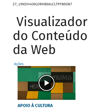
Z7_L9KEH4O0LORH80ALCLTPF80SN7
Visualizador
do Conteúdo
da Web
Ações
APOIO À CULTURA