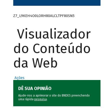
Z7_L9KEH4O0LORH80ALCLTPF80SN5
Visualizador
do Conteúdo
da Web
Ações
DÊ SUA OPINIÃO
Ajude-nos a aprimorar o site do BNDES preenchendo
uma rápida
pesquisa
.