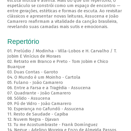
escuta mútua e atenta. Mais do que um repertório, o
espetáculo se constrói como um espaço de encontro —
entre gerações, estéticas e formas de escuta. Ao revisitar
clássicos e apresentar novas leituras, Assucena e João
Camarero reafirmam a vitalidade da canção brasileira,
revelando suas camadas mais sutis e emocionais.
Repertório
01. Prelúdio / Modinha - Villa-Lobos e H. Carvalho / T.
Jobim E Vinícius de Moraes
02. Retrato em Branco e Preto - Tom Jobim e Chico
Buarque
03. Duas Contas - Garoto
04. O Mundo é um Moinho - Cartola
05. Fulano - João Camarero
06. Entre a Farsa e a Tragédia - Assucena
07. Quadrante - João Camarero
08. Sólido - Assucena
09. Pó de Vidro - João Camarero
10. Esperança no Cafundó - Assucena
11. Resto de Saudade - Capiba
12. Nuvem Negra - Djavan
13. Tu me Acostumbraste - Frank Domínguez
14. Negue - Adelino Moreira e Enzo de Almeida Passos