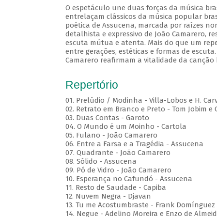
O espetáculo une duas forças da música brasi
entrelaçam clássicos da música popular brasi
poética de Assucena, marcada por raízes nord
detalhista e expressivo de João Camarero, r
escuta mútua e atenta. Mais do que um repe
entre gerações, estéticas e formas de escuta.
Camarero reafirmam a vitalidade da canção b
Repertório
01. Prelúdio / Modinha - Villa-Lobos e H. Car
02. Retrato em Branco e Preto - Tom Jobim e
03. Duas Contas - Garoto
04. O Mundo é um Moinho - Cartola
05. Fulano - João Camarero
06. Entre a Farsa e a Tragédia - Assucena
07. Quadrante - João Camarero
08. Sólido - Assucena
09. Pó de Vidro - João Camarero
10. Esperança no Cafundó - Assucena
11. Resto de Saudade - Capiba
12. Nuvem Negra - Djavan
13. Tu me Acostumbraste - Frank Domínguez
14. Negue - Adelino Moreira e Enzo de Almei