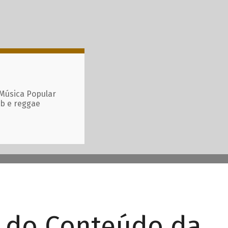
 Música Popular
ub e reggae
r do Conteúdo da