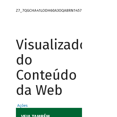
Z7_7QGCHA41LODH60A3OQA8RN1457
Visualizador
do
Conteúdo
da Web
Ações
VEJA TAMBÉM