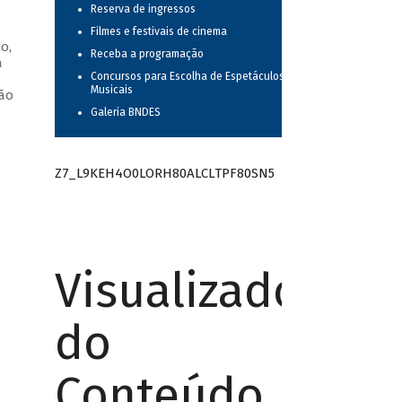
Reserva de ingressos
Filmes e festivais de cinema
o,
Receba a programação
a
Concursos para Escolha de Espetáculos
—
Musicais
oão
Galeria BNDES
Z7_L9KEH4O0LORH80ALCLTPF80SN5
Visualizador
do
Conteúdo