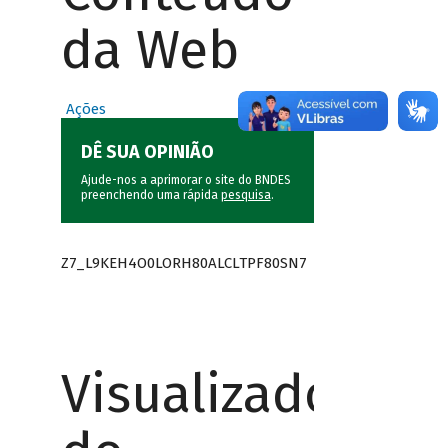
da Web
Ações
DÊ SUA OPINIÃO
Ajude-nos a aprimorar o site do BNDES
preenchendo uma rápida
pesquisa
.
Z7_L9KEH4O0LORH80ALCLTPF80SN7
Visualizador