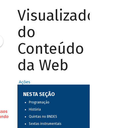
Visualizador
do
Conteúdo
da Web
Ações
NESTA SEÇÃO
Programação
História
ssos
tando
Quintas no BNDES
Sextas instrumentais