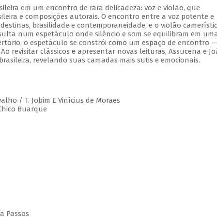
leira em um encontro de rara delicadeza: voz e violão, que
leira e composições autorais. O encontro entre a voz potente e
estinas, brasilidade e contemporaneidade, e o violão camerístic
esulta num espetáculo onde silêncio e som se equilibram em um
rtório, o espetáculo se constrói como um espaço de encontro 
 Ao revisitar clássicos e apresentar novas leituras, Assucena e J
rasileira, revelando suas camadas mais sutis e emocionais.
valho / T. Jobim E Vinícius de Moraes
 Chico Buarque
da Passos