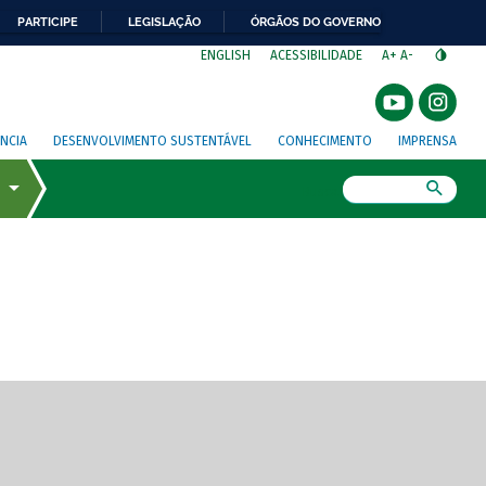
PARTICIPE
LEGISLAÇÃO
ÓRGÃOS DO GOVERNO
⁣
ENGLISH
ACESSIBILIDADE
A+
A-
NCIA
DESENVOLVIMENTO SUSTENTÁVEL
CONHECIMENTO
IMPRENSA
Busca
gem de tela