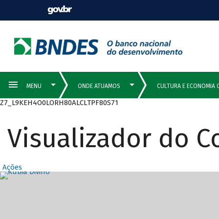
Z7_L9KEH4O0LORH80ALCLTPF80S71
Visualizador do 
Ações
Destaques Prin