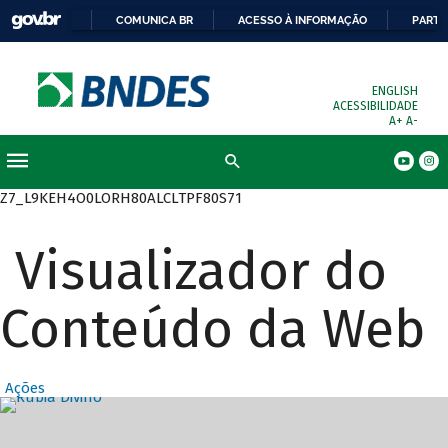
COMUNICA BR
ACESSO À INFORMAÇÃO
PARTI
ENGLISH
ACESSIBILIDADE
A+
A-
Busca
Z7_L9KEH4O0LORH80ALCLTPF80S71
Visualizador do
Conteúdo da Web
Ações
Destaques Prin