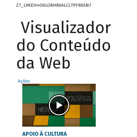
Z7_L9KEH4O0LORH80ALCLTPF80SN7
Visualizador
do Conteúdo
da Web
Ações
APOIO À CULTURA