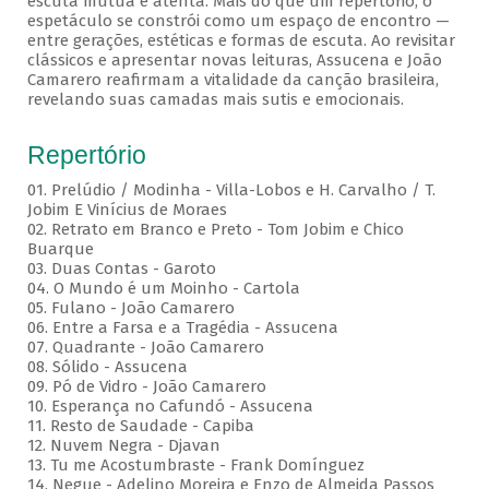
escuta mútua e atenta. Mais do que um repertório, o
espetáculo se constrói como um espaço de encontro —
entre gerações, estéticas e formas de escuta. Ao revisitar
clássicos e apresentar novas leituras, Assucena e João
Camarero reafirmam a vitalidade da canção brasileira,
revelando suas camadas mais sutis e emocionais.
Repertório
01. Prelúdio / Modinha - Villa-Lobos e H. Carvalho / T.
Jobim E Vinícius de Moraes
02. Retrato em Branco e Preto - Tom Jobim e Chico
Buarque
03. Duas Contas - Garoto
04. O Mundo é um Moinho - Cartola
05. Fulano - João Camarero
06. Entre a Farsa e a Tragédia - Assucena
07. Quadrante - João Camarero
08. Sólido - Assucena
09. Pó de Vidro - João Camarero
10. Esperança no Cafundó - Assucena
11. Resto de Saudade - Capiba
12. Nuvem Negra - Djavan
13. Tu me Acostumbraste - Frank Domínguez
14. Negue - Adelino Moreira e Enzo de Almeida Passos