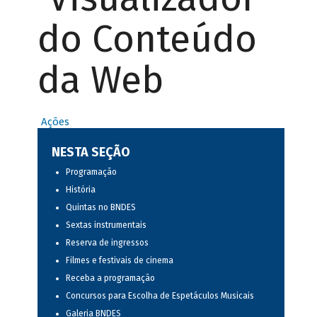
do Conteúdo
da Web
Ações
NESTA SEÇÃO
Programação
História
Quintas no BNDES
Sextas instrumentais
Reserva de ingressos
Filmes e festivais de cinema
Receba a programação
Concursos para Escolha de Espetáculos Musicais
Galeria BNDES