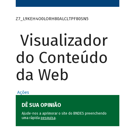
Z7_L9KEH4O0LORH80ALCLTPF80SN5
Visualizador
do Conteúdo
da Web
Ações
DÊ SUA OPINIÃO
Ajude-nos a aprimorar o site do BNDES preenchendo
uma rápida
pesquisa
.