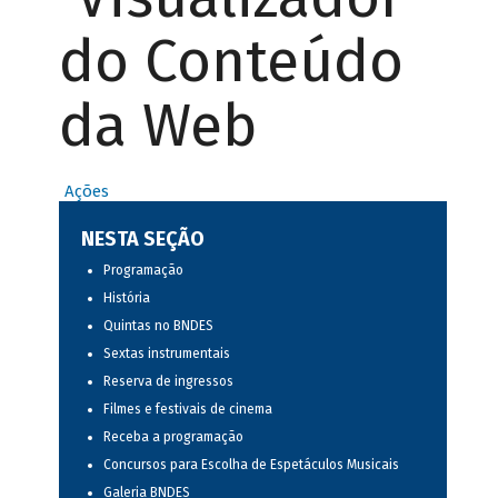
do Conteúdo
da Web
Ações
NESTA SEÇÃO
Programação
História
Quintas no BNDES
Sextas instrumentais
Reserva de ingressos
Filmes e festivais de cinema
Receba a programação
Concursos para Escolha de Espetáculos Musicais
Galeria BNDES