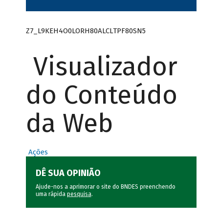
Z7_L9KEH4O0LORH80ALCLTPF80SN5
Visualizador
do Conteúdo
da Web
Ações
DÊ SUA OPINIÃO
Ajude-nos a aprimorar o site do BNDES preenchendo
uma rápida
pesquisa
.