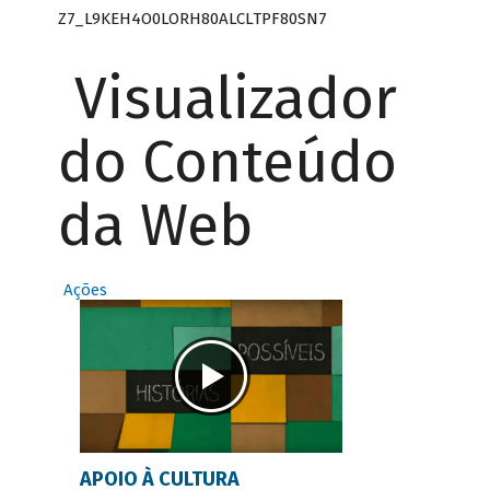
Z7_L9KEH4O0LORH80ALCLTPF80SN7
Visualizador
do Conteúdo
da Web
Ações
APOIO À CULTURA