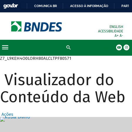
COMUNICA BR
ACESSO À INFORMAÇÃO
PARTI
ENGLISH
ACESSIBILIDADE
A+
A-
Busca
Z7_L9KEH4O0LORH80ALCLTPF80S71
Visualizador do
Conteúdo da Web
Ações
Destaques Prin