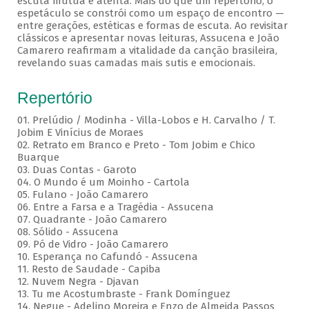
escuta mútua e atenta. Mais do que um repertório, o
espetáculo se constrói como um espaço de encontro —
entre gerações, estéticas e formas de escuta. Ao revisitar
clássicos e apresentar novas leituras, Assucena e João
Camarero reafirmam a vitalidade da canção brasileira,
revelando suas camadas mais sutis e emocionais.
Repertório
01. Prelúdio / Modinha - Villa-Lobos e H. Carvalho / T.
Jobim E Vinícius de Moraes
02. Retrato em Branco e Preto - Tom Jobim e Chico
Buarque
03. Duas Contas - Garoto
04. O Mundo é um Moinho - Cartola
05. Fulano - João Camarero
06. Entre a Farsa e a Tragédia - Assucena
07. Quadrante - João Camarero
08. Sólido - Assucena
09. Pó de Vidro - João Camarero
10. Esperança no Cafundó - Assucena
11. Resto de Saudade - Capiba
12. Nuvem Negra - Djavan
13. Tu me Acostumbraste - Frank Domínguez
14. Negue - Adelino Moreira e Enzo de Almeida Passos