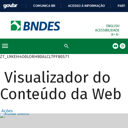
COMUNICA BR
ACESSO À INFORMAÇÃO
PARTI
ENGLISH
ACESSIBILIDADE
A+
A-
Busca
Z7_L9KEH4O0LORH80ALCLTPF80S71
Visualizador do
Conteúdo da Web
Ações
Destaques Prin