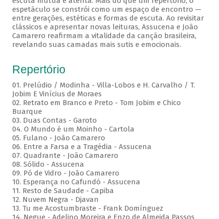
escuta mútua e atenta. Mais do que um repertório, o
espetáculo se constrói como um espaço de encontro —
entre gerações, estéticas e formas de escuta. Ao revisitar
clássicos e apresentar novas leituras, Assucena e João
Camarero reafirmam a vitalidade da canção brasileira,
revelando suas camadas mais sutis e emocionais.
Repertório
01. Prelúdio / Modinha - Villa-Lobos e H. Carvalho / T.
Jobim E Vinícius de Moraes
02. Retrato em Branco e Preto - Tom Jobim e Chico
Buarque
03. Duas Contas - Garoto
04. O Mundo é um Moinho - Cartola
05. Fulano - João Camarero
06. Entre a Farsa e a Tragédia - Assucena
07. Quadrante - João Camarero
08. Sólido - Assucena
09. Pó de Vidro - João Camarero
10. Esperança no Cafundó - Assucena
11. Resto de Saudade - Capiba
12. Nuvem Negra - Djavan
13. Tu me Acostumbraste - Frank Domínguez
14. Negue - Adelino Moreira e Enzo de Almeida Passos