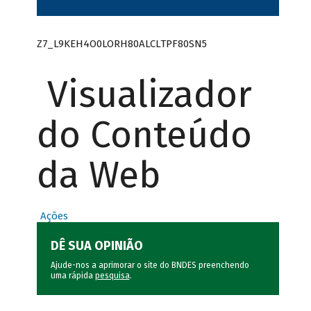
Z7_L9KEH4O0LORH80ALCLTPF80SN5
Visualizador
do Conteúdo
da Web
Ações
DÊ SUA OPINIÃO
Ajude-nos a aprimorar o site do BNDES preenchendo
uma rápida
pesquisa
.