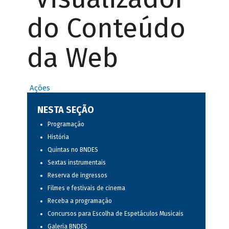
do Conteúdo
da Web
Ações
NESTA SEÇÃO
Programação
História
Quintas no BNDES
Sextas instrumentais
Reserva de ingressos
Filmes e festivais de cinema
Receba a programação
Concursos para Escolha de Espetáculos Musicais
Galeria BNDES