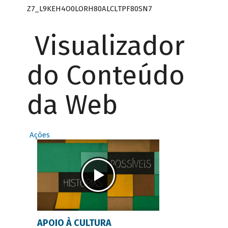
Z7_L9KEH4O0LORH80ALCLTPF80SN7
Visualizador
do Conteúdo
da Web
Ações
APOIO À CULTURA