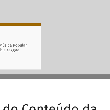
 Música Popular
ub e reggae
r do Conteúdo da