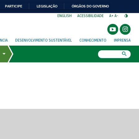
PARTICIPE
LEGISLAÇÃO
ÓRGÃOS DO GOVERNO
⁣
ENGLISH
ACESSIBILIDADE
A+
A-
NCIA
DESENVOLVIMENTO SUSTENTÁVEL
CONHECIMENTO
IMPRENSA
Busca
gem de tela