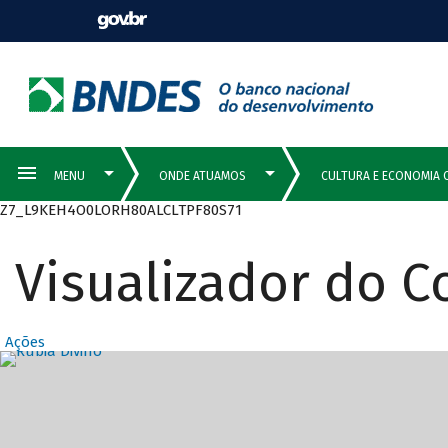
Z7_L9KEH4O0LORH80ALCLTPF80S71
Visualizador do 
Ações
Destaques Prin