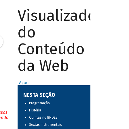
Visualizador
do
Conteúdo
da Web
Ações
NESTA SEÇÃO
Programação
História
ssos
tando
Quintas no BNDES
Sextas instrumentais