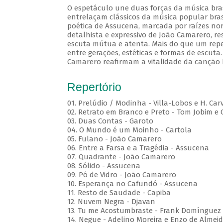
O espetáculo une duas forças da música brasi
entrelaçam clássicos da música popular brasi
poética de Assucena, marcada por raízes nord
detalhista e expressivo de João Camarero, r
escuta mútua e atenta. Mais do que um repe
entre gerações, estéticas e formas de escuta.
Camarero reafirmam a vitalidade da canção b
Repertório
01. Prelúdio / Modinha - Villa-Lobos e H. Car
02. Retrato em Branco e Preto - Tom Jobim e
03. Duas Contas - Garoto
04. O Mundo é um Moinho - Cartola
05. Fulano - João Camarero
06. Entre a Farsa e a Tragédia - Assucena
07. Quadrante - João Camarero
08. Sólido - Assucena
09. Pó de Vidro - João Camarero
10. Esperança no Cafundó - Assucena
11. Resto de Saudade - Capiba
12. Nuvem Negra - Djavan
13. Tu me Acostumbraste - Frank Domínguez
14. Negue - Adelino Moreira e Enzo de Almei