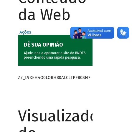
da Web
Ações
DÊ SUA OPINIÃO
Ajude-nos a aprimorar o site do BNDES
preenchendo uma rápida
pesquisa
.
Z7_L9KEH4O0LORH80ALCLTPF80SN7
Visualizador