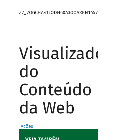
Z7_7QGCHA41LODH60A3OQA8RN1457
Visualizador
do
Conteúdo
da Web
Ações
VEJA TAMBÉM