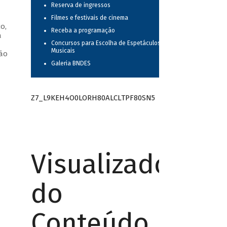
Reserva de ingressos
Filmes e festivais de cinema
o,
Receba a programação
a
Concursos para Escolha de Espetáculos
—
Musicais
oão
Galeria BNDES
Z7_L9KEH4O0LORH80ALCLTPF80SN5
Visualizador
do
Conteúdo