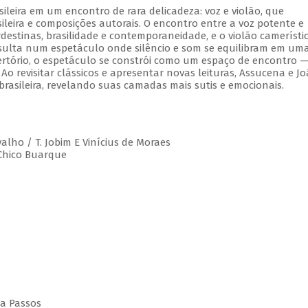
leira em um encontro de rara delicadeza: voz e violão, que
leira e composições autorais. O encontro entre a voz potente e
estinas, brasilidade e contemporaneidade, e o violão camerístic
esulta num espetáculo onde silêncio e som se equilibram em um
rtório, o espetáculo se constrói como um espaço de encontro 
 Ao revisitar clássicos e apresentar novas leituras, Assucena e J
rasileira, revelando suas camadas mais sutis e emocionais.
valho / T. Jobim E Vinícius de Moraes
 Chico Buarque
da Passos