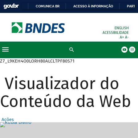
COMUNICA BR
ACESSO À INFORMAÇÃO
PARTI
ENGLISH
ACESSIBILIDADE
A+
A-
Busca
Z7_L9KEH4O0LORH80ALCLTPF80S71
Visualizador do
Conteúdo da Web
Ações
Destaques Prin