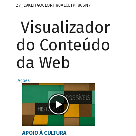
Z7_L9KEH4O0LORH80ALCLTPF80SN7
Visualizador
do Conteúdo
da Web
Ações
APOIO À CULTURA