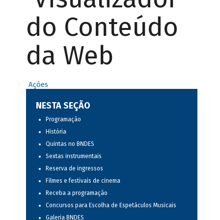
do Conteúdo
da Web
Ações
NESTA SEÇÃO
Programação
História
Quintas no BNDES
Sextas instrumentais
Reserva de ingressos
Filmes e festivais de cinema
Receba a programação
Concursos para Escolha de Espetáculos Musicais
Galeria BNDES