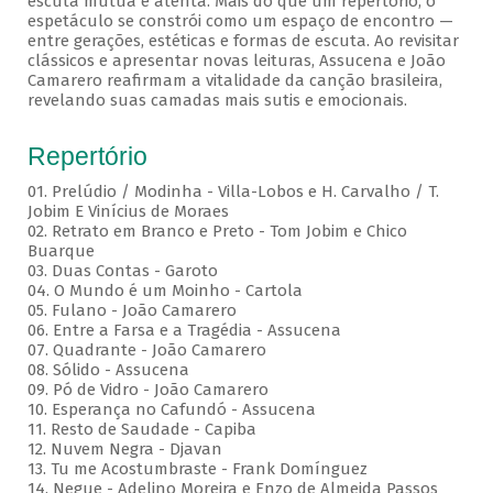
escuta mútua e atenta. Mais do que um repertório, o
espetáculo se constrói como um espaço de encontro —
entre gerações, estéticas e formas de escuta. Ao revisitar
clássicos e apresentar novas leituras, Assucena e João
Camarero reafirmam a vitalidade da canção brasileira,
revelando suas camadas mais sutis e emocionais.
Repertório
01. Prelúdio / Modinha - Villa-Lobos e H. Carvalho / T.
Jobim E Vinícius de Moraes
02. Retrato em Branco e Preto - Tom Jobim e Chico
Buarque
03. Duas Contas - Garoto
04. O Mundo é um Moinho - Cartola
05. Fulano - João Camarero
06. Entre a Farsa e a Tragédia - Assucena
07. Quadrante - João Camarero
08. Sólido - Assucena
09. Pó de Vidro - João Camarero
10. Esperança no Cafundó - Assucena
11. Resto de Saudade - Capiba
12. Nuvem Negra - Djavan
13. Tu me Acostumbraste - Frank Domínguez
14. Negue - Adelino Moreira e Enzo de Almeida Passos