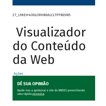
Z7_L9KEH4O0LORH80ALCLTPF80SN5
Visualizador
do Conteúdo
da Web
Ações
DÊ SUA OPINIÃO
Ajude-nos a aprimorar o site do BNDES preenchendo
uma rápida
pesquisa
.