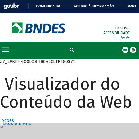
COMUNICA BR
ACESSO À INFORMAÇÃO
PARTI
ENGLISH
ACESSIBILIDADE
A+
A-
Busca
Z7_L9KEH4O0LORH80ALCLTPF80S71
Visualizador do
Conteúdo da Web
Ações
Destaques Prin