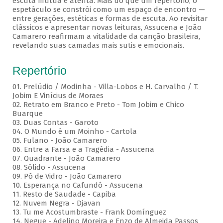
escuta mútua e atenta. Mais do que um repertório, o
espetáculo se constrói como um espaço de encontro —
entre gerações, estéticas e formas de escuta. Ao revisitar
clássicos e apresentar novas leituras, Assucena e João
Camarero reafirmam a vitalidade da canção brasileira,
revelando suas camadas mais sutis e emocionais.
Repertório
01. Prelúdio / Modinha - Villa-Lobos e H. Carvalho / T.
Jobim E Vinícius de Moraes
02. Retrato em Branco e Preto - Tom Jobim e Chico
Buarque
03. Duas Contas - Garoto
04. O Mundo é um Moinho - Cartola
05. Fulano - João Camarero
06. Entre a Farsa e a Tragédia - Assucena
07. Quadrante - João Camarero
08. Sólido - Assucena
09. Pó de Vidro - João Camarero
10. Esperança no Cafundó - Assucena
11. Resto de Saudade - Capiba
12. Nuvem Negra - Djavan
13. Tu me Acostumbraste - Frank Domínguez
14. Negue - Adelino Moreira e Enzo de Almeida Passos