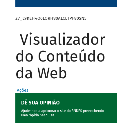
Z7_L9KEH4O0LORH80ALCLTPF80SN5
Visualizador
do Conteúdo
da Web
Ações
DÊ SUA OPINIÃO
Ajude-nos a aprimorar o site do BNDES preenchendo
uma rápida
pesquisa
.