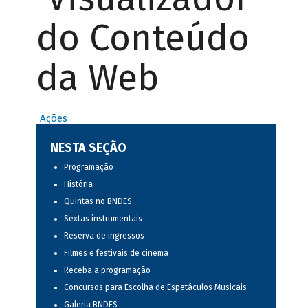
do Conteúdo
da Web
Ações
NESTA SEÇÃO
Programação
História
Quintas no BNDES
Sextas instrumentais
Reserva de ingressos
Filmes e festivais de cinema
Receba a programação
Concursos para Escolha de Espetáculos Musicais
Galeria BNDES