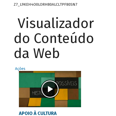
Z7_L9KEH4O0LORH80ALCLTPF80SN7
Visualizador
do Conteúdo
da Web
Ações
APOIO À CULTURA