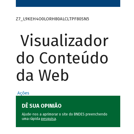
Z7_L9KEH4O0LORH80ALCLTPF80SN5
Visualizador
do Conteúdo
da Web
Ações
DÊ SUA OPINIÃO
Ajude-nos a aprimorar o site do BNDES preenchendo
uma rápida
pesquisa
.