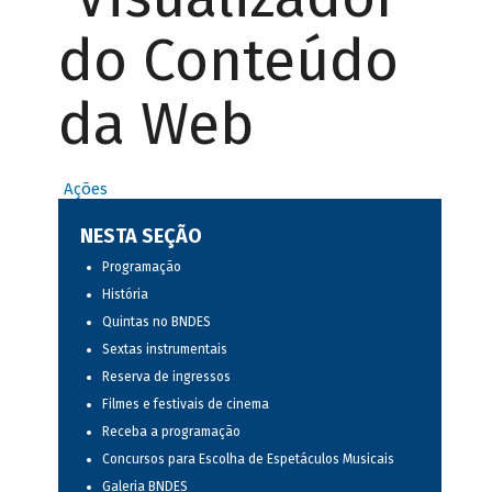
do Conteúdo
da Web
Ações
NESTA SEÇÃO
Programação
História
Quintas no BNDES
Sextas instrumentais
Reserva de ingressos
Filmes e festivais de cinema
Receba a programação
Concursos para Escolha de Espetáculos Musicais
Galeria BNDES