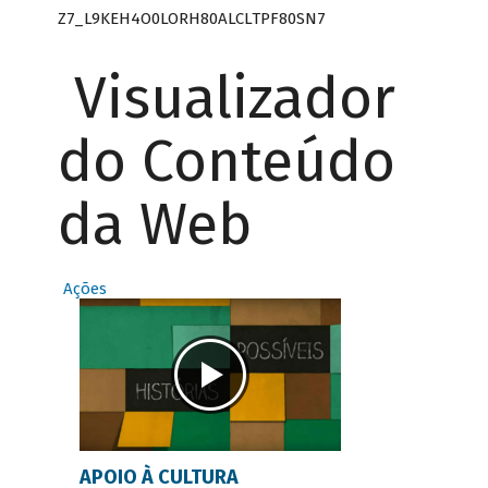
Z7_L9KEH4O0LORH80ALCLTPF80SN7
Visualizador
do Conteúdo
da Web
Ações
APOIO À CULTURA