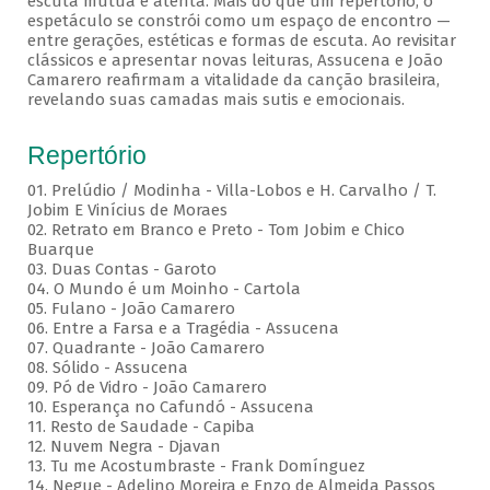
escuta mútua e atenta. Mais do que um repertório, o
espetáculo se constrói como um espaço de encontro —
entre gerações, estéticas e formas de escuta. Ao revisitar
clássicos e apresentar novas leituras, Assucena e João
Camarero reafirmam a vitalidade da canção brasileira,
revelando suas camadas mais sutis e emocionais.
Repertório
01. Prelúdio / Modinha - Villa-Lobos e H. Carvalho / T.
Jobim E Vinícius de Moraes
02. Retrato em Branco e Preto - Tom Jobim e Chico
Buarque
03. Duas Contas - Garoto
04. O Mundo é um Moinho - Cartola
05. Fulano - João Camarero
06. Entre a Farsa e a Tragédia - Assucena
07. Quadrante - João Camarero
08. Sólido - Assucena
09. Pó de Vidro - João Camarero
10. Esperança no Cafundó - Assucena
11. Resto de Saudade - Capiba
12. Nuvem Negra - Djavan
13. Tu me Acostumbraste - Frank Domínguez
14. Negue - Adelino Moreira e Enzo de Almeida Passos