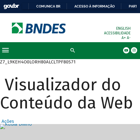
COMUNICA BR
ACESSO À INFORMAÇÃO
PARTI
ENGLISH
ACESSIBILIDADE
A+
A-
Busca
Z7_L9KEH4O0LORH80ALCLTPF80S71
Visualizador do
Conteúdo da Web
Ações
Destaques Prin