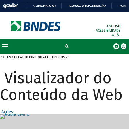
COMUNICA BR
ACESSO À INFORMAÇÃO
PARTI
ENGLISH
ACESSIBILIDADE
A+
A-
Busca
Z7_L9KEH4O0LORH80ALCLTPF80S71
Visualizador do
Conteúdo da Web
Ações
Destaques Prin