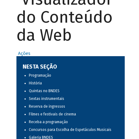
do Conteúdo
da Web
Ações
NESTA SEÇÃO
Programação
História
Quintas no BNDES
Sextas instrumentais
Reserva de ingressos
Filmes e festivais de cinema
Receba a programação
Concursos para Escolha de Espetáculos Musicais
Galeria BNDES