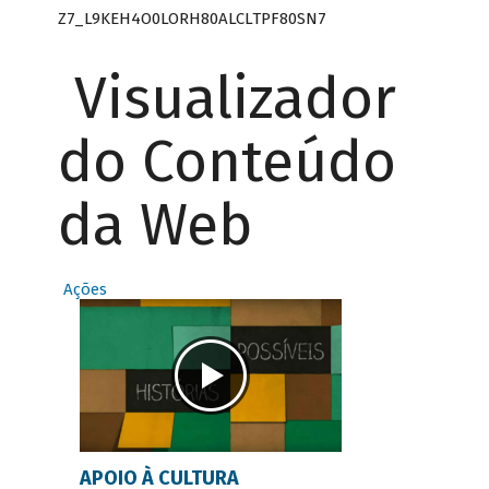
Z7_L9KEH4O0LORH80ALCLTPF80SN7
Visualizador
do Conteúdo
da Web
Ações
APOIO À CULTURA