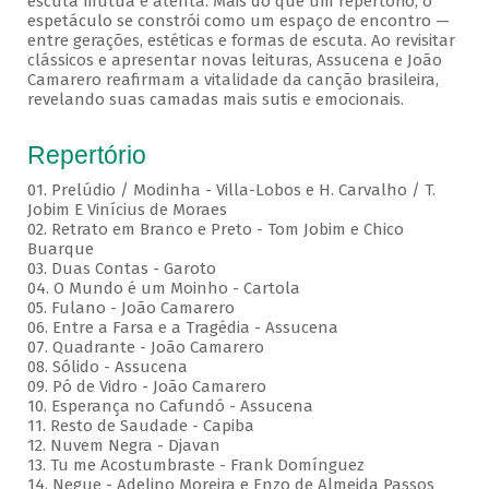
escuta mútua e atenta. Mais do que um repertório, o
espetáculo se constrói como um espaço de encontro —
entre gerações, estéticas e formas de escuta. Ao revisitar
clássicos e apresentar novas leituras, Assucena e João
Camarero reafirmam a vitalidade da canção brasileira,
revelando suas camadas mais sutis e emocionais.
Repertório
01. Prelúdio / Modinha - Villa-Lobos e H. Carvalho / T.
Jobim E Vinícius de Moraes
02. Retrato em Branco e Preto - Tom Jobim e Chico
Buarque
03. Duas Contas - Garoto
04. O Mundo é um Moinho - Cartola
05. Fulano - João Camarero
06. Entre a Farsa e a Tragédia - Assucena
07. Quadrante - João Camarero
08. Sólido - Assucena
09. Pó de Vidro - João Camarero
10. Esperança no Cafundó - Assucena
11. Resto de Saudade - Capiba
12. Nuvem Negra - Djavan
13. Tu me Acostumbraste - Frank Domínguez
14. Negue - Adelino Moreira e Enzo de Almeida Passos