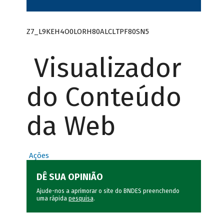
Z7_L9KEH4O0LORH80ALCLTPF80SN5
Visualizador
do Conteúdo
da Web
Ações
DÊ SUA OPINIÃO
Ajude-nos a aprimorar o site do BNDES preenchendo
uma rápida
pesquisa
.