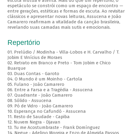
escuta mútua e atenta. Mais do que um repertório, o
espetáculo se constrói como um espaço de encontro —
entre gerações, estéticas e formas de escuta. Ao revisitar
clássicos e apresentar novas leituras, Assucena e João
Camarero reafirmam a vitalidade da canção brasileira,
revelando suas camadas mais sutis e emocionais.
Repertório
01. Prelúdio / Modinha - Villa-Lobos e H. Carvalho / T.
Jobim E Vinícius de Moraes
02. Retrato em Branco e Preto - Tom Jobim e Chico
Buarque
03. Duas Contas - Garoto
04. O Mundo é um Moinho - Cartola
05. Fulano - João Camarero
06. Entre a Farsa e a Tragédia - Assucena
07. Quadrante - João Camarero
08. Sólido - Assucena
09. Pó de Vidro - João Camarero
10. Esperança no Cafundó - Assucena
11. Resto de Saudade - Capiba
12. Nuvem Negra - Djavan
13. Tu me Acostumbraste - Frank Domínguez
14. Negue - Adelino Moreira e Enzo de Almeida Passos