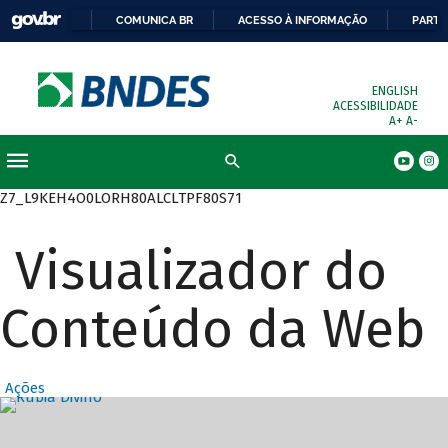
COMUNICA BR
ACESSO À INFORMAÇÃO
PARTI
ENGLISH
ACESSIBILIDADE
A+
A-
Busca
Z7_L9KEH4O0LORH80ALCLTPF80S71
Visualizador do
Conteúdo da Web
Ações
Destaques Prin