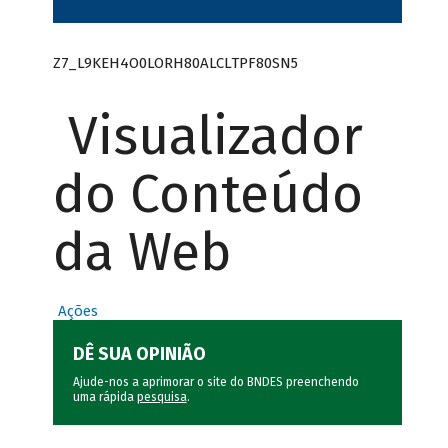
Z7_L9KEH4O0LORH80ALCLTPF80SN5
Visualizador
do Conteúdo
da Web
Ações
DÊ SUA OPINIÃO
Ajude-nos a aprimorar o site do BNDES preenchendo
uma rápida
pesquisa
.