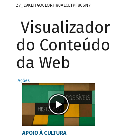
Z7_L9KEH4O0LORH80ALCLTPF80SN7
Visualizador
do Conteúdo
da Web
Ações
APOIO À CULTURA