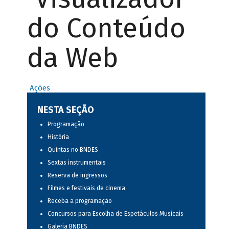
do Conteúdo
da Web
Ações
NESTA SEÇÃO
Programação
História
Quintas no BNDES
Sextas instrumentais
Reserva de ingressos
Filmes e festivais de cinema
Receba a programação
Concursos para Escolha de Espetáculos Musicais
Galeria BNDES