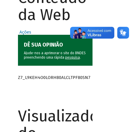
da Web
Ações
DÊ SUA OPINIÃO
Ajude-nos a aprimorar o site do BNDES
preenchendo uma rápida
pesquisa
.
Z7_L9KEH4O0LORH80ALCLTPF80SN7
Visualizador