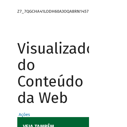
Z7_7QGCHA41LODH60A3OQA8RN1457
Visualizador
do
Conteúdo
da Web
Ações
VEJA TAMBÉM