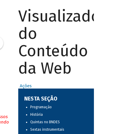
Visualizador
do
Conteúdo
da Web
Ações
NESTA SEÇÃO
Programação
História
ssos
tando
Quintas no BNDES
Sextas instrumentais