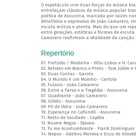
O espetáculo une duas forças da música brasi
entrelaçam clássicos da música popular brasi
poética de Assucena, marcada por raízes nord
detalhista e expressivo de João Camarero, r
escuta mútua e atenta. Mais do que um repe
entre gerações, estéticas e formas de escuta.
Camarero reafirmam a vitalidade da canção b
Repertório
01. Prelúdio / Modinha - Villa-Lobos e H. Car
02. Retrato em Branco e Preto - Tom Jobim e
03. Duas Contas - Garoto
04. O Mundo é um Moinho - Cartola
05. Fulano - João Camarero
06. Entre a Farsa e a Tragédia - Assucena
07. Quadrante - João Camarero
08. Sólido - Assucena
09. Pó de Vidro - João Camarero
10. Esperança no Cafundó - Assucena
11. Resto de Saudade - Capiba
12. Nuvem Negra - Djavan
13. Tu me Acostumbraste - Frank Domínguez
14. Negue - Adelino Moreira e Enzo de Almei