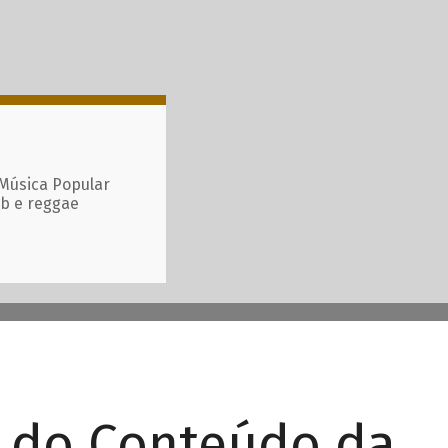
 Música Popular
ub e reggae
r do Conteúdo da