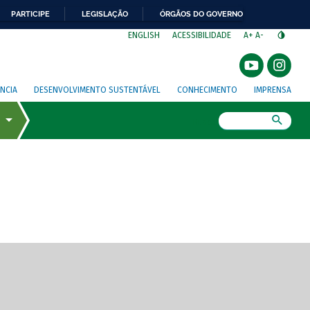
PARTICIPE
LEGISLAÇÃO
ÓRGÃOS DO GOVERNO
⁣
ENGLISH
ACESSIBILIDADE
A+
A-
NCIA
DESENVOLVIMENTO SUSTENTÁVEL
CONHECIMENTO
IMPRENSA
Busca
gem de tela