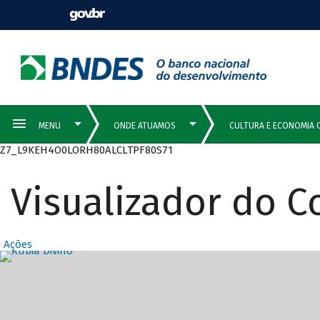
Z7_L9KEH4O0LORH80ALCLTPF80S71
Visualizador do 
Ações
Destaques Prin