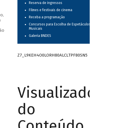
Reserva de ingressos
Filmes e festivais de cinema
o,
Receba a programação
a
Concursos para Escolha de Espetáculos
—
Musicais
oão
Galeria BNDES
Z7_L9KEH4O0LORH80ALCLTPF80SN5
Visualizador
do
Conteúdo