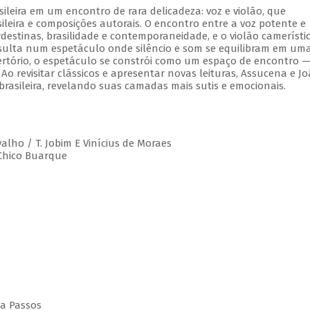
leira em um encontro de rara delicadeza: voz e violão, que
leira e composições autorais. O encontro entre a voz potente e
estinas, brasilidade e contemporaneidade, e o violão camerístic
esulta num espetáculo onde silêncio e som se equilibram em um
rtório, o espetáculo se constrói como um espaço de encontro 
 Ao revisitar clássicos e apresentar novas leituras, Assucena e J
rasileira, revelando suas camadas mais sutis e emocionais.
valho / T. Jobim E Vinícius de Moraes
 Chico Buarque
da Passos