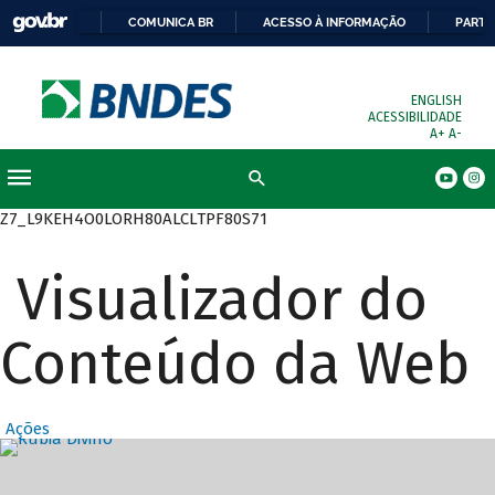
COMUNICA BR
ACESSO À INFORMAÇÃO
PARTI
ENGLISH
ACESSIBILIDADE
A+
A-
Busca
Z7_L9KEH4O0LORH80ALCLTPF80S71
Visualizador do
Conteúdo da Web
Ações
Destaques Prin