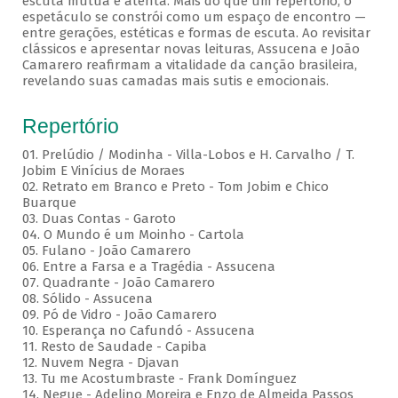
escuta mútua e atenta. Mais do que um repertório, o
espetáculo se constrói como um espaço de encontro —
entre gerações, estéticas e formas de escuta. Ao revisitar
clássicos e apresentar novas leituras, Assucena e João
Camarero reafirmam a vitalidade da canção brasileira,
revelando suas camadas mais sutis e emocionais.
Repertório
01. Prelúdio / Modinha - Villa-Lobos e H. Carvalho / T.
Jobim E Vinícius de Moraes
02. Retrato em Branco e Preto - Tom Jobim e Chico
Buarque
03. Duas Contas - Garoto
04. O Mundo é um Moinho - Cartola
05. Fulano - João Camarero
06. Entre a Farsa e a Tragédia - Assucena
07. Quadrante - João Camarero
08. Sólido - Assucena
09. Pó de Vidro - João Camarero
10. Esperança no Cafundó - Assucena
11. Resto de Saudade - Capiba
12. Nuvem Negra - Djavan
13. Tu me Acostumbraste - Frank Domínguez
14. Negue - Adelino Moreira e Enzo de Almeida Passos