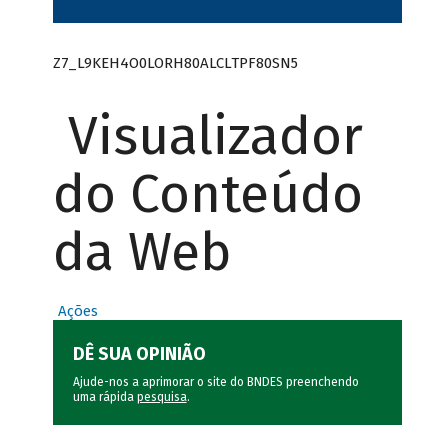
Z7_L9KEH4O0LORH80ALCLTPF80SN5
Visualizador
do Conteúdo
da Web
Ações
DÊ SUA OPINIÃO
Ajude-nos a aprimorar o site do BNDES preenchendo
uma rápida
pesquisa
.