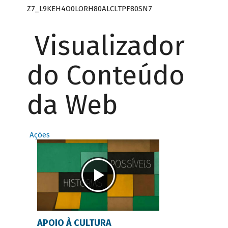
Z7_L9KEH4O0LORH80ALCLTPF80SN7
Visualizador
do Conteúdo
da Web
Ações
APOIO À CULTURA