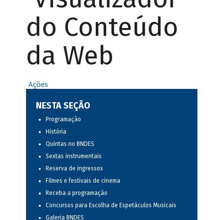
do Conteúdo
da Web
Ações
NESTA SEÇÃO
Programação
História
Quintas no BNDES
Sextas instrumentais
Reserva de ingressos
Filmes e festivais de cinema
Receba a programação
Concursos para Escolha de Espetáculos Musicais
Galeria BNDES