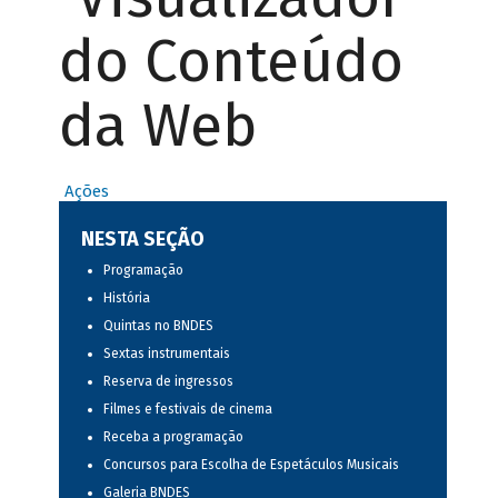
do Conteúdo
da Web
Ações
NESTA SEÇÃO
Programação
História
Quintas no BNDES
Sextas instrumentais
Reserva de ingressos
Filmes e festivais de cinema
Receba a programação
Concursos para Escolha de Espetáculos Musicais
Galeria BNDES