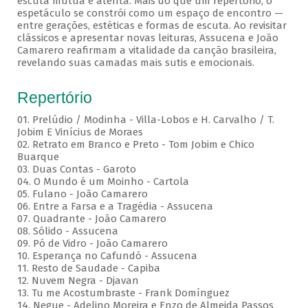
escuta mútua e atenta. Mais do que um repertório, o
espetáculo se constrói como um espaço de encontro —
entre gerações, estéticas e formas de escuta. Ao revisitar
clássicos e apresentar novas leituras, Assucena e João
Camarero reafirmam a vitalidade da canção brasileira,
revelando suas camadas mais sutis e emocionais.
Repertório
01. Prelúdio / Modinha - Villa-Lobos e H. Carvalho / T.
Jobim E Vinícius de Moraes
02. Retrato em Branco e Preto - Tom Jobim e Chico
Buarque
03. Duas Contas - Garoto
04. O Mundo é um Moinho - Cartola
05. Fulano - João Camarero
06. Entre a Farsa e a Tragédia - Assucena
07. Quadrante - João Camarero
08. Sólido - Assucena
09. Pó de Vidro - João Camarero
10. Esperança no Cafundó - Assucena
11. Resto de Saudade - Capiba
12. Nuvem Negra - Djavan
13. Tu me Acostumbraste - Frank Domínguez
14. Negue - Adelino Moreira e Enzo de Almeida Passos