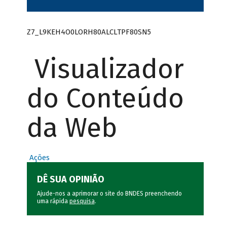
Z7_L9KEH4O0LORH80ALCLTPF80SN5
Visualizador
do Conteúdo
da Web
Ações
DÊ SUA OPINIÃO
Ajude-nos a aprimorar o site do BNDES preenchendo
uma rápida
pesquisa
.