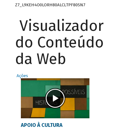
Z7_L9KEH4O0LORH80ALCLTPF80SN7
Visualizador
do Conteúdo
da Web
Ações
APOIO À CULTURA