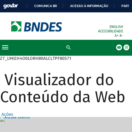
COMUNICA BR
ACESSO À INFORMAÇÃO
PARTI
ENGLISH
ACESSIBILIDADE
A+
A-
Busca
Z7_L9KEH4O0LORH80ALCLTPF80S71
Visualizador do
Conteúdo da Web
Ações
Destaques Prin