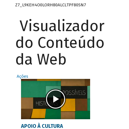
Z7_L9KEH4O0LORH80ALCLTPF80SN7
Visualizador
do Conteúdo
da Web
Ações
APOIO À CULTURA