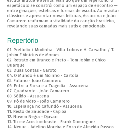
escuta mútua e atenta. Mais do que um repertório, o
espetáculo se constrói como um espaço de encontro —
entre gerações, estéticas e formas de escuta. Ao revisitar
clássicos e apresentar novas leituras, Assucena e João
Camarero reafirmam a vitalidade da canção brasileira,
revelando suas camadas mais sutis e emocionais.
Repertório
01. Prelúdio / Modinha - Villa-Lobos e H. Carvalho / T.
Jobim E Vinícius de Moraes
02. Retrato em Branco e Preto - Tom Jobim e Chico
Buarque
03. Duas Contas - Garoto
04. O Mundo é um Moinho - Cartola
05. Fulano - João Camarero
06. Entre a Farsa e a Tragédia - Assucena
07. Quadrante - João Camarero
08. Sólido - Assucena
09. Pó de Vidro - João Camarero
10. Esperança no Cafundó - Assucena
11. Resto de Saudade - Capiba
12. Nuvem Negra - Djavan
13. Tu me Acostumbraste - Frank Domínguez
14. Negue - Adelino Moreira e Enzo de Almeida Passos