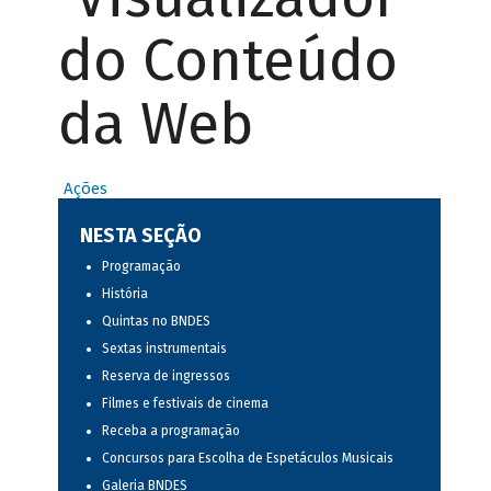
do Conteúdo
da Web
Ações
NESTA SEÇÃO
Programação
História
Quintas no BNDES
Sextas instrumentais
Reserva de ingressos
Filmes e festivais de cinema
Receba a programação
Concursos para Escolha de Espetáculos Musicais
Galeria BNDES