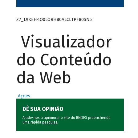
Z7_L9KEH4O0LORH80ALCLTPF80SN5
Visualizador
do Conteúdo
da Web
Ações
DÊ SUA OPINIÃO
Ajude-nos a aprimorar o site do BNDES preenchendo
uma rápida
pesquisa
.