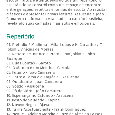
escuta mútua e atenta. Mais do que um repertório, o
espetáculo se constrói como um espaço de encontro —
entre gerações, estéticas e formas de escuta. Ao revisitar
clássicos e apresentar novas leituras, Assucena e João
Camarero reafirmam a vitalidade da canção brasileira,
revelando suas camadas mais sutis e emocionais.
Repertório
01. Prelúdio / Modinha - Villa-Lobos e H. Carvalho / T.
Jobim E Vinícius de Moraes
02. Retrato em Branco e Preto - Tom Jobim e Chico
Buarque
03. Duas Contas - Garoto
04. O Mundo é um Moinho - Cartola
05. Fulano - João Camarero
06. Entre a Farsa e a Tragédia - Assucena
07. Quadrante - João Camarero
08. Sólido - Assucena
09. Pó de Vidro - João Camarero
10. Esperança no Cafundó - Assucena
11. Resto de Saudade - Capiba
12. Nuvem Negra - Djavan
13. Tu me Acostumbraste - Frank Domínguez
14. Negue - Adelino Moreira e Enzo de Almeida Passos