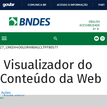
COMUNICA BR
ACESSO À INFORMAÇÃO
PARTI
ENGLISH
ACESSIBILIDADE
A+
A-
Busca
Z7_L9KEH4O0LORH80ALCLTPF80S71
Visualizador do
Conteúdo da Web
Ações
Destaques Prin