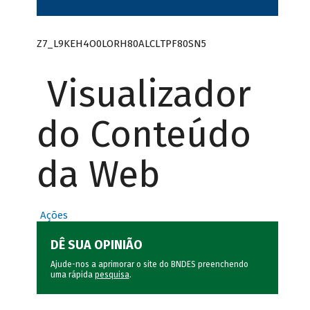
Z7_L9KEH4O0LORH80ALCLTPF80SN5
Visualizador
do Conteúdo
da Web
Ações
DÊ SUA OPINIÃO
Ajude-nos a aprimorar o site do BNDES preenchendo
uma rápida
pesquisa
.