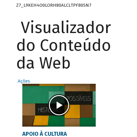
Z7_L9KEH4O0LORH80ALCLTPF80SN7
Visualizador
do Conteúdo
da Web
Ações
APOIO À CULTURA