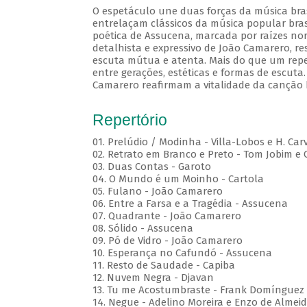
O espetáculo une duas forças da música brasi
entrelaçam clássicos da música popular brasi
poética de Assucena, marcada por raízes nord
detalhista e expressivo de João Camarero, r
escuta mútua e atenta. Mais do que um repe
entre gerações, estéticas e formas de escuta.
Camarero reafirmam a vitalidade da canção b
Repertório
01. Prelúdio / Modinha - Villa-Lobos e H. Car
02. Retrato em Branco e Preto - Tom Jobim e
03. Duas Contas - Garoto
04. O Mundo é um Moinho - Cartola
05. Fulano - João Camarero
06. Entre a Farsa e a Tragédia - Assucena
07. Quadrante - João Camarero
08. Sólido - Assucena
09. Pó de Vidro - João Camarero
10. Esperança no Cafundó - Assucena
11. Resto de Saudade - Capiba
12. Nuvem Negra - Djavan
13. Tu me Acostumbraste - Frank Domínguez
14. Negue - Adelino Moreira e Enzo de Almei