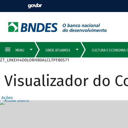
Z7_L9KEH4O0LORH80ALCLTPF80S71
Visualizador do 
Ações
Destaques Prin