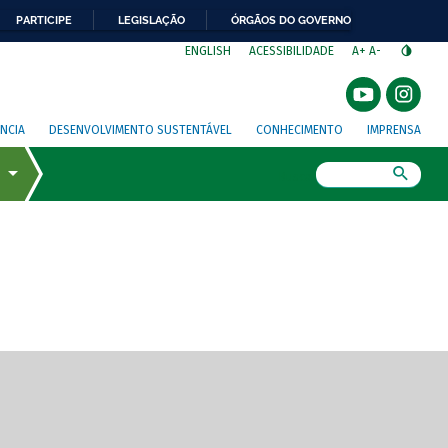
PARTICIPE
LEGISLAÇÃO
ÓRGÃOS DO GOVERNO
⁣
ENGLISH
ACESSIBILIDADE
A+
A-
NCIA
DESENVOLVIMENTO SUSTENTÁVEL
CONHECIMENTO
IMPRENSA
Busca
gem de tela