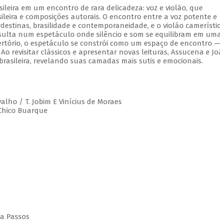
leira em um encontro de rara delicadeza: voz e violão, que
leira e composições autorais. O encontro entre a voz potente e
estinas, brasilidade e contemporaneidade, e o violão camerístic
esulta num espetáculo onde silêncio e som se equilibram em um
rtório, o espetáculo se constrói como um espaço de encontro 
 Ao revisitar clássicos e apresentar novas leituras, Assucena e J
rasileira, revelando suas camadas mais sutis e emocionais.
valho / T. Jobim E Vinícius de Moraes
 Chico Buarque
da Passos