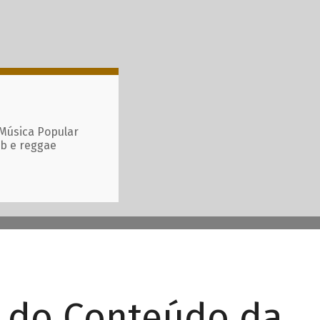
 Música Popular
ub e reggae
r do Conteúdo da