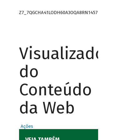
Z7_7QGCHA41LODH60A3OQA8RN1457
Visualizador
do
Conteúdo
da Web
Ações
VEJA TAMBÉM