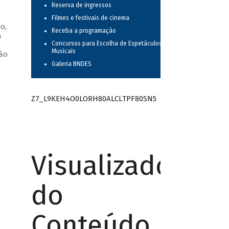
Reserva de ingressos
Filmes e festivais de cinema
o,
Receba a programação
a
Concursos para Escolha de Espetáculos
—
Musicais
oão
Galeria BNDES
Z7_L9KEH4O0LORH80ALCLTPF80SN5
Visualizador
do
Conteúdo