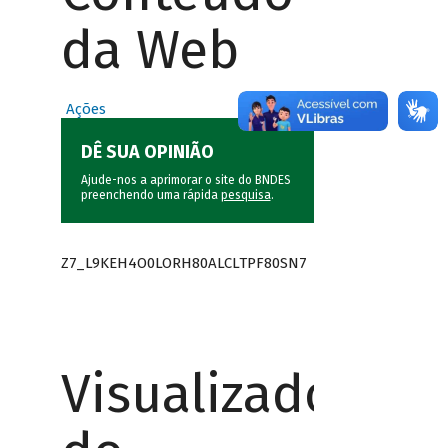
da Web
Ações
DÊ SUA OPINIÃO
Ajude-nos a aprimorar o site do BNDES
preenchendo uma rápida
pesquisa
.
Z7_L9KEH4O0LORH80ALCLTPF80SN7
Visualizador