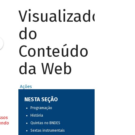
Visualizador
do
Conteúdo
da Web
Ações
NESTA SEÇÃO
Programação
História
ssos
tando
Quintas no BNDES
Sextas instrumentais