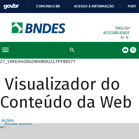
COMUNICA BR
ACESSO À INFORMAÇÃO
PARTI
ENGLISH
ACESSIBILIDADE
A+
A-
Busca
Z7_L9KEH4O0LORH80ALCLTPF80S71
Visualizador do
Conteúdo da Web
Ações
Destaques Prin