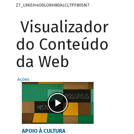
Z7_L9KEH4O0LORH80ALCLTPF80SN7
Visualizador
do Conteúdo
da Web
Ações
APOIO À CULTURA