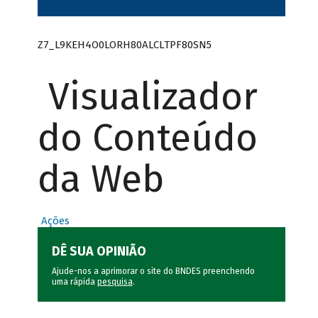
Z7_L9KEH4O0LORH80ALCLTPF80SN5
Visualizador
do Conteúdo
da Web
Ações
DÊ SUA OPINIÃO
Ajude-nos a aprimorar o site do BNDES preenchendo
uma rápida
pesquisa
.