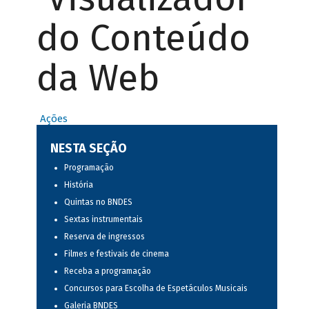
do Conteúdo
da Web
Ações
NESTA SEÇÃO
Programação
História
Quintas no BNDES
Sextas instrumentais
Reserva de ingressos
Filmes e festivais de cinema
Receba a programação
Concursos para Escolha de Espetáculos Musicais
Galeria BNDES