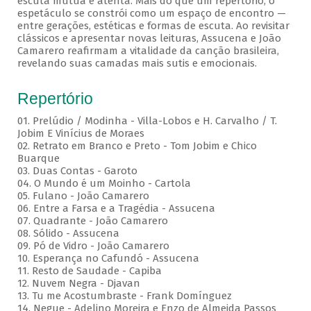
escuta mútua e atenta. Mais do que um repertório, o
espetáculo se constrói como um espaço de encontro —
entre gerações, estéticas e formas de escuta. Ao revisitar
clássicos e apresentar novas leituras, Assucena e João
Camarero reafirmam a vitalidade da canção brasileira,
revelando suas camadas mais sutis e emocionais.
Repertório
01. Prelúdio / Modinha - Villa-Lobos e H. Carvalho / T.
Jobim E Vinícius de Moraes
02. Retrato em Branco e Preto - Tom Jobim e Chico
Buarque
03. Duas Contas - Garoto
04. O Mundo é um Moinho - Cartola
05. Fulano - João Camarero
06. Entre a Farsa e a Tragédia - Assucena
07. Quadrante - João Camarero
08. Sólido - Assucena
09. Pó de Vidro - João Camarero
10. Esperança no Cafundó - Assucena
11. Resto de Saudade - Capiba
12. Nuvem Negra - Djavan
13. Tu me Acostumbraste - Frank Domínguez
14. Negue - Adelino Moreira e Enzo de Almeida Passos