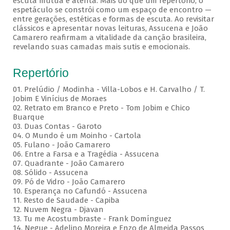
escuta mútua e atenta. Mais do que um repertório, o
espetáculo se constrói como um espaço de encontro —
entre gerações, estéticas e formas de escuta. Ao revisitar
clássicos e apresentar novas leituras, Assucena e João
Camarero reafirmam a vitalidade da canção brasileira,
revelando suas camadas mais sutis e emocionais.
Repertório
01. Prelúdio / Modinha - Villa-Lobos e H. Carvalho / T.
Jobim E Vinícius de Moraes
02. Retrato em Branco e Preto - Tom Jobim e Chico
Buarque
03. Duas Contas - Garoto
04. O Mundo é um Moinho - Cartola
05. Fulano - João Camarero
06. Entre a Farsa e a Tragédia - Assucena
07. Quadrante - João Camarero
08. Sólido - Assucena
09. Pó de Vidro - João Camarero
10. Esperança no Cafundó - Assucena
11. Resto de Saudade - Capiba
12. Nuvem Negra - Djavan
13. Tu me Acostumbraste - Frank Domínguez
14. Negue - Adelino Moreira e Enzo de Almeida Passos