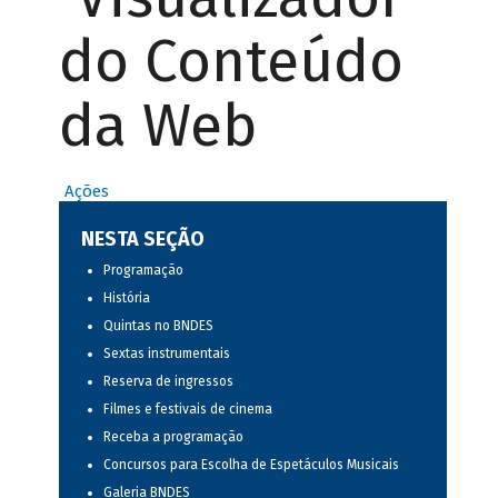
do Conteúdo
da Web
Ações
NESTA SEÇÃO
Programação
História
Quintas no BNDES
Sextas instrumentais
Reserva de ingressos
Filmes e festivais de cinema
Receba a programação
Concursos para Escolha de Espetáculos Musicais
Galeria BNDES