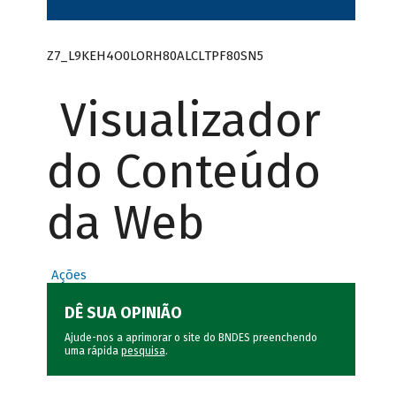
Z7_L9KEH4O0LORH80ALCLTPF80SN5
Visualizador
do Conteúdo
da Web
Ações
DÊ SUA OPINIÃO
Ajude-nos a aprimorar o site do BNDES preenchendo
uma rápida
pesquisa
.