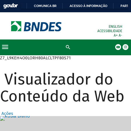
COMUNICA BR
ACESSO À INFORMAÇÃO
PARTI
ENGLISH
ACESSIBILIDADE
A+
A-
Busca
Z7_L9KEH4O0LORH80ALCLTPF80S71
Visualizador do
Conteúdo da Web
Ações
Destaques Prin