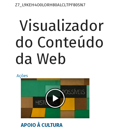
Z7_L9KEH4O0LORH80ALCLTPF80SN7
Visualizador
do Conteúdo
da Web
Ações
APOIO À CULTURA