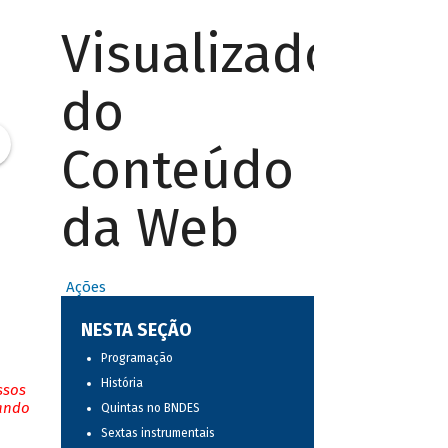
Visualizador
do
Conteúdo
da Web
Ações
NESTA SEÇÃO
Programação
História
ssos
tando
Quintas no BNDES
Sextas instrumentais