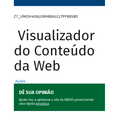
Z7_L9KEH4O0LORH80ALCLTPF80SN5
Visualizador
do Conteúdo
da Web
Ações
DÊ SUA OPINIÃO
Ajude-nos a aprimorar o site do BNDES preenchendo
uma rápida
pesquisa
.