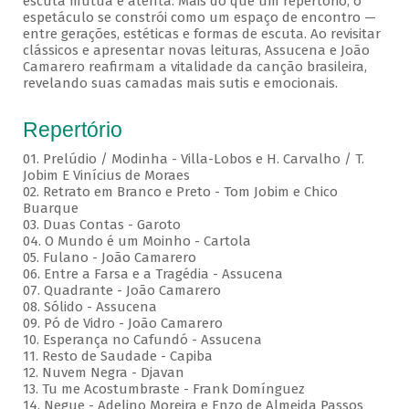
escuta mútua e atenta. Mais do que um repertório, o
espetáculo se constrói como um espaço de encontro —
entre gerações, estéticas e formas de escuta. Ao revisitar
clássicos e apresentar novas leituras, Assucena e João
Camarero reafirmam a vitalidade da canção brasileira,
revelando suas camadas mais sutis e emocionais.
Repertório
01. Prelúdio / Modinha - Villa-Lobos e H. Carvalho / T.
Jobim E Vinícius de Moraes
02. Retrato em Branco e Preto - Tom Jobim e Chico
Buarque
03. Duas Contas - Garoto
04. O Mundo é um Moinho - Cartola
05. Fulano - João Camarero
06. Entre a Farsa e a Tragédia - Assucena
07. Quadrante - João Camarero
08. Sólido - Assucena
09. Pó de Vidro - João Camarero
10. Esperança no Cafundó - Assucena
11. Resto de Saudade - Capiba
12. Nuvem Negra - Djavan
13. Tu me Acostumbraste - Frank Domínguez
14. Negue - Adelino Moreira e Enzo de Almeida Passos