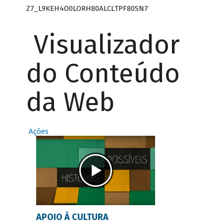
Z7_L9KEH4O0LORH80ALCLTPF80SN7
Visualizador
do Conteúdo
da Web
Ações
APOIO À CULTURA