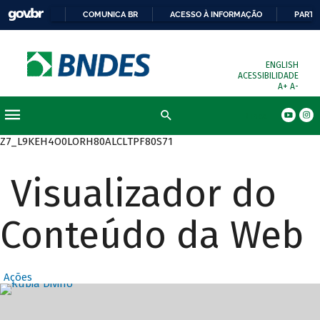
COMUNICA BR
ACESSO À INFORMAÇÃO
PARTI
ENGLISH
ACESSIBILIDADE
A+
A-
Busca
Z7_L9KEH4O0LORH80ALCLTPF80S71
Visualizador do
Conteúdo da Web
Ações
Destaques Prin