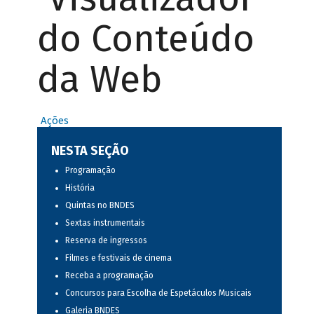
do Conteúdo
da Web
Ações
NESTA SEÇÃO
Programação
História
Quintas no BNDES
Sextas instrumentais
Reserva de ingressos
Filmes e festivais de cinema
Receba a programação
Concursos para Escolha de Espetáculos Musicais
Galeria BNDES