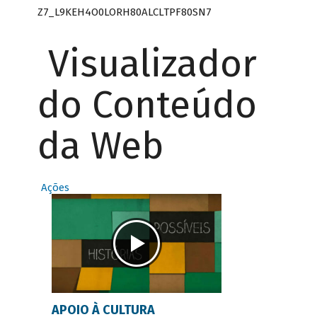
Z7_L9KEH4O0LORH80ALCLTPF80SN7
Visualizador
do Conteúdo
da Web
Ações
APOIO À CULTURA