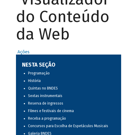
do Conteúdo
da Web
Ações
NESTA SEÇÃO
Programação
História
Quintas no BNDES
Sextas instrumentais
Reserva de ingressos
Filmes e festivais de cinema
Receba a programação
Concursos para Escolha de Espetáculos Musicais
Galeria BNDES