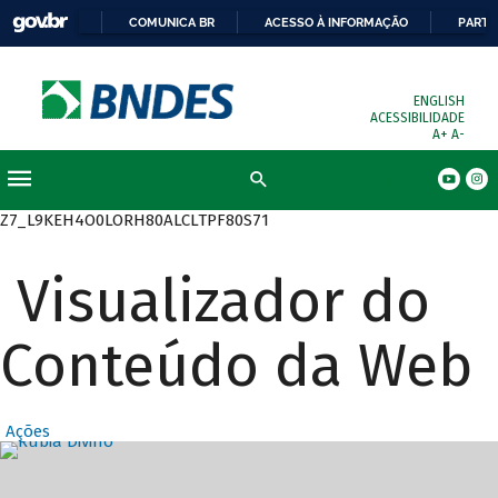
COMUNICA BR
ACESSO À INFORMAÇÃO
PARTI
ENGLISH
ACESSIBILIDADE
A+
A-
Busca
Z7_L9KEH4O0LORH80ALCLTPF80S71
Visualizador do
Conteúdo da Web
Ações
Destaques Prin