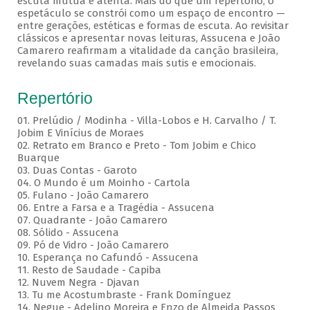
escuta mútua e atenta. Mais do que um repertório, o
espetáculo se constrói como um espaço de encontro —
entre gerações, estéticas e formas de escuta. Ao revisitar
clássicos e apresentar novas leituras, Assucena e João
Camarero reafirmam a vitalidade da canção brasileira,
revelando suas camadas mais sutis e emocionais.
Repertório
01. Prelúdio / Modinha - Villa-Lobos e H. Carvalho / T.
Jobim E Vinícius de Moraes
02. Retrato em Branco e Preto - Tom Jobim e Chico
Buarque
03. Duas Contas - Garoto
04. O Mundo é um Moinho - Cartola
05. Fulano - João Camarero
06. Entre a Farsa e a Tragédia - Assucena
07. Quadrante - João Camarero
08. Sólido - Assucena
09. Pó de Vidro - João Camarero
10. Esperança no Cafundó - Assucena
11. Resto de Saudade - Capiba
12. Nuvem Negra - Djavan
13. Tu me Acostumbraste - Frank Domínguez
14. Negue - Adelino Moreira e Enzo de Almeida Passos