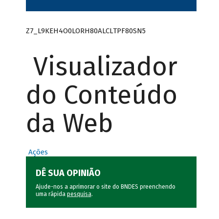
Z7_L9KEH4O0LORH80ALCLTPF80SN5
Visualizador
do Conteúdo
da Web
Ações
DÊ SUA OPINIÃO
Ajude-nos a aprimorar o site do BNDES preenchendo
uma rápida
pesquisa
.