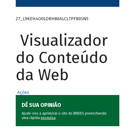
Z7_L9KEH4O0LORH80ALCLTPF80SN5
Visualizador
do Conteúdo
da Web
Ações
DÊ SUA OPINIÃO
Ajude-nos a aprimorar o site do BNDES preenchendo
uma rápida
pesquisa
.