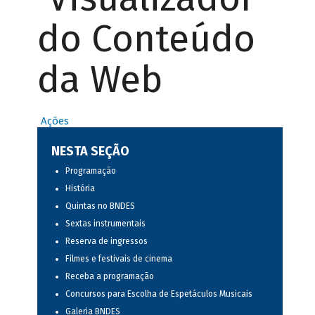
do Conteúdo
da Web
Ações
NESTA SEÇÃO
Programação
História
Quintas no BNDES
Sextas instrumentais
Reserva de ingressos
Filmes e festivais de cinema
Receba a programação
Concursos para Escolha de Espetáculos Musicais
Galeria BNDES