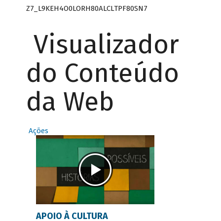
Z7_L9KEH4O0LORH80ALCLTPF80SN7
Visualizador
do Conteúdo
da Web
Ações
APOIO À CULTURA