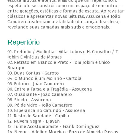
escuta mútua e atenta. Mais do que um repertório, o
espetáculo se constrói como um espaço de encontro —
entre gerações, estéticas e formas de escuta. Ao revisitar
clássicos e apresentar novas leituras, Assucena e João
Camarero reafirmam a vitalidade da canção brasileira,
revelando suas camadas mais sutis e emocionais.
Repertório
01. Prelúdio / Modinha - Villa-Lobos e H. Carvalho / T.
Jobim E Vinícius de Moraes
02. Retrato em Branco e Preto - Tom Jobim e Chico
Buarque
03. Duas Contas - Garoto
04. O Mundo é um Moinho - Cartola
05. Fulano - João Camarero
06. Entre a Farsa e a Tragédia - Assucena
07. Quadrante - João Camarero
08. Sólido - Assucena
09. Pó de Vidro - João Camarero
10. Esperança no Cafundó - Assucena
11. Resto de Saudade - Capiba
12. Nuvem Negra - Djavan
13. Tu me Acostumbraste - Frank Domínguez
14. Negue - Adelino Moreira e Enzo de Almeida Passos