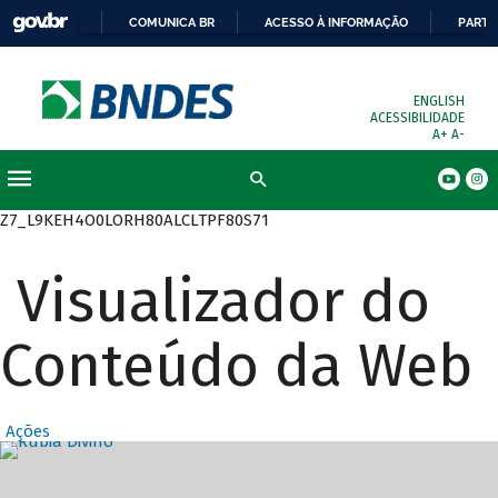
COMUNICA BR
ACESSO À INFORMAÇÃO
PARTI
ENGLISH
ACESSIBILIDADE
A+
A-
Busca
Z7_L9KEH4O0LORH80ALCLTPF80S71
Visualizador do
Conteúdo da Web
Ações
Destaques Prin