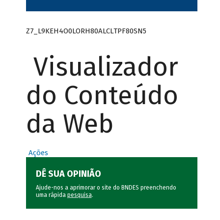
Z7_L9KEH4O0LORH80ALCLTPF80SN5
Visualizador
do Conteúdo
da Web
Ações
DÊ SUA OPINIÃO
Ajude-nos a aprimorar o site do BNDES preenchendo
uma rápida
pesquisa
.