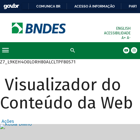
COMUNICA BR
ACESSO À INFORMAÇÃO
PARTI
ENGLISH
ACESSIBILIDADE
A+
A-
Busca
Z7_L9KEH4O0LORH80ALCLTPF80S71
Visualizador do
Conteúdo da Web
Ações
Destaques Prin