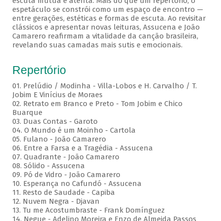
escuta mútua e atenta. Mais do que um repertório, o
espetáculo se constrói como um espaço de encontro —
entre gerações, estéticas e formas de escuta. Ao revisitar
clássicos e apresentar novas leituras, Assucena e João
Camarero reafirmam a vitalidade da canção brasileira,
revelando suas camadas mais sutis e emocionais.
Repertório
01. Prelúdio / Modinha - Villa-Lobos e H. Carvalho / T.
Jobim E Vinícius de Moraes
02. Retrato em Branco e Preto - Tom Jobim e Chico
Buarque
03. Duas Contas - Garoto
04. O Mundo é um Moinho - Cartola
05. Fulano - João Camarero
06. Entre a Farsa e a Tragédia - Assucena
07. Quadrante - João Camarero
08. Sólido - Assucena
09. Pó de Vidro - João Camarero
10. Esperança no Cafundó - Assucena
11. Resto de Saudade - Capiba
12. Nuvem Negra - Djavan
13. Tu me Acostumbraste - Frank Domínguez
14. Negue - Adelino Moreira e Enzo de Almeida Passos