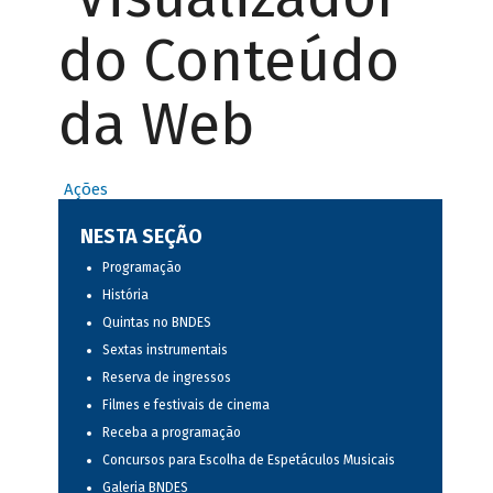
do Conteúdo
da Web
Ações
NESTA SEÇÃO
Programação
História
Quintas no BNDES
Sextas instrumentais
Reserva de ingressos
Filmes e festivais de cinema
Receba a programação
Concursos para Escolha de Espetáculos Musicais
Galeria BNDES