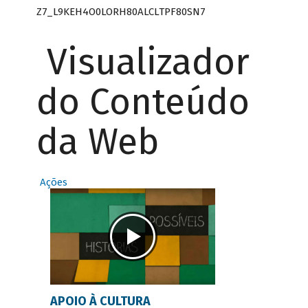
Z7_L9KEH4O0LORH80ALCLTPF80SN7
Visualizador
do Conteúdo
da Web
Ações
APOIO À CULTURA