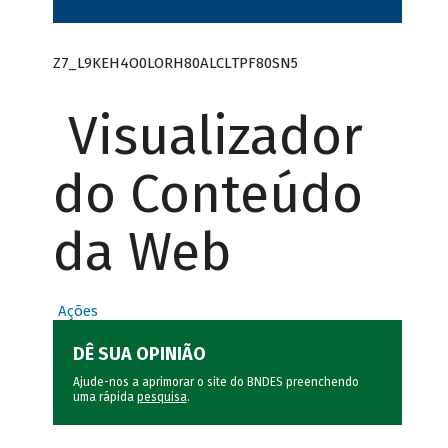
Z7_L9KEH4O0LORH80ALCLTPF80SN5
Visualizador
do Conteúdo
da Web
Ações
DÊ SUA OPINIÃO
Ajude-nos a aprimorar o site do BNDES preenchendo
uma rápida
pesquisa
.