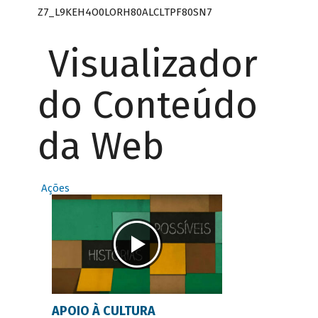
Z7_L9KEH4O0LORH80ALCLTPF80SN7
Visualizador
do Conteúdo
da Web
Ações
APOIO À CULTURA