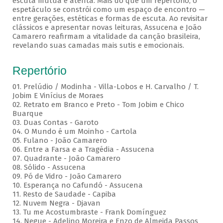
escuta mútua e atenta. Mais do que um repertório, o
espetáculo se constrói como um espaço de encontro —
entre gerações, estéticas e formas de escuta. Ao revisitar
clássicos e apresentar novas leituras, Assucena e João
Camarero reafirmam a vitalidade da canção brasileira,
revelando suas camadas mais sutis e emocionais.
Repertório
01. Prelúdio / Modinha - Villa-Lobos e H. Carvalho / T.
Jobim E Vinícius de Moraes
02. Retrato em Branco e Preto - Tom Jobim e Chico
Buarque
03. Duas Contas - Garoto
04. O Mundo é um Moinho - Cartola
05. Fulano - João Camarero
06. Entre a Farsa e a Tragédia - Assucena
07. Quadrante - João Camarero
08. Sólido - Assucena
09. Pó de Vidro - João Camarero
10. Esperança no Cafundó - Assucena
11. Resto de Saudade - Capiba
12. Nuvem Negra - Djavan
13. Tu me Acostumbraste - Frank Domínguez
14. Negue - Adelino Moreira e Enzo de Almeida Passos