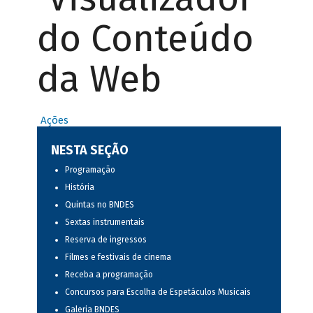
do Conteúdo
da Web
Ações
NESTA SEÇÃO
Programação
História
Quintas no BNDES
Sextas instrumentais
Reserva de ingressos
Filmes e festivais de cinema
Receba a programação
Concursos para Escolha de Espetáculos Musicais
Galeria BNDES