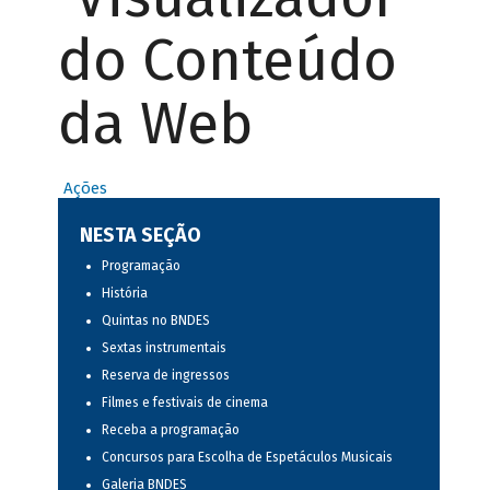
do Conteúdo
da Web
Ações
NESTA SEÇÃO
Programação
História
Quintas no BNDES
Sextas instrumentais
Reserva de ingressos
Filmes e festivais de cinema
Receba a programação
Concursos para Escolha de Espetáculos Musicais
Galeria BNDES