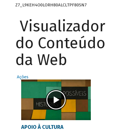
Z7_L9KEH4O0LORH80ALCLTPF80SN7
Visualizador
do Conteúdo
da Web
Ações
APOIO À CULTURA