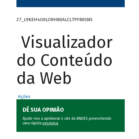
Z7_L9KEH4O0LORH80ALCLTPF80SN5
Visualizador
do Conteúdo
da Web
Ações
DÊ SUA OPINIÃO
Ajude-nos a aprimorar o site do BNDES preenchendo
uma rápida
pesquisa
.