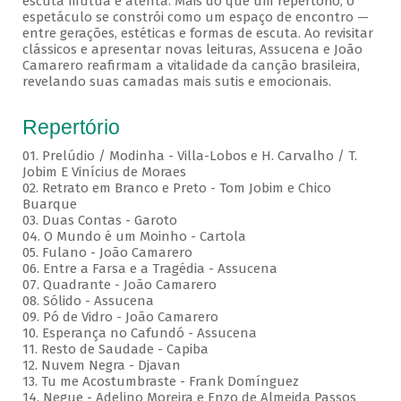
escuta mútua e atenta. Mais do que um repertório, o
espetáculo se constrói como um espaço de encontro —
entre gerações, estéticas e formas de escuta. Ao revisitar
clássicos e apresentar novas leituras, Assucena e João
Camarero reafirmam a vitalidade da canção brasileira,
revelando suas camadas mais sutis e emocionais.
Repertório
01. Prelúdio / Modinha - Villa-Lobos e H. Carvalho / T.
Jobim E Vinícius de Moraes
02. Retrato em Branco e Preto - Tom Jobim e Chico
Buarque
03. Duas Contas - Garoto
04. O Mundo é um Moinho - Cartola
05. Fulano - João Camarero
06. Entre a Farsa e a Tragédia - Assucena
07. Quadrante - João Camarero
08. Sólido - Assucena
09. Pó de Vidro - João Camarero
10. Esperança no Cafundó - Assucena
11. Resto de Saudade - Capiba
12. Nuvem Negra - Djavan
13. Tu me Acostumbraste - Frank Domínguez
14. Negue - Adelino Moreira e Enzo de Almeida Passos