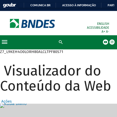
COMUNICA BR
ACESSO À INFORMAÇÃO
PARTI
ENGLISH
ACESSIBILIDADE
A+
A-
Busca
Z7_L9KEH4O0LORH80ALCLTPF80S71
Visualizador do
Conteúdo da Web
Ações
Destaques Prin