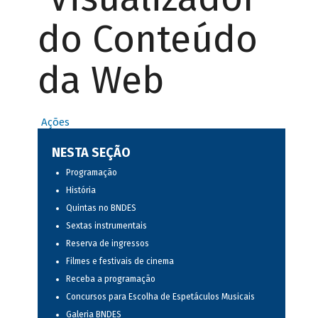
do Conteúdo
da Web
Ações
NESTA SEÇÃO
Programação
História
Quintas no BNDES
Sextas instrumentais
Reserva de ingressos
Filmes e festivais de cinema
Receba a programação
Concursos para Escolha de Espetáculos Musicais
Galeria BNDES