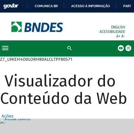
COMUNICA BR
ACESSO À INFORMAÇÃO
PARTI
ENGLISH
ACESSIBILIDADE
A+
A-
Busca
Z7_L9KEH4O0LORH80ALCLTPF80S71
Visualizador do
Conteúdo da Web
Ações
Destaques Prin