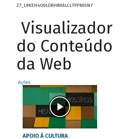
Z7_L9KEH4O0LORH80ALCLTPF80SN7
Visualizador
do Conteúdo
da Web
Ações
APOIO À CULTURA