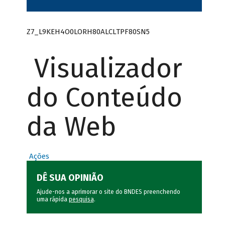
Z7_L9KEH4O0LORH80ALCLTPF80SN5
Visualizador
do Conteúdo
da Web
Ações
DÊ SUA OPINIÃO
Ajude-nos a aprimorar o site do BNDES preenchendo
uma rápida
pesquisa
.