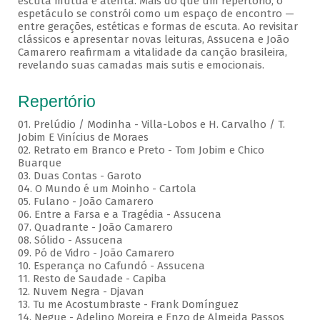
escuta mútua e atenta. Mais do que um repertório, o
espetáculo se constrói como um espaço de encontro —
entre gerações, estéticas e formas de escuta. Ao revisitar
clássicos e apresentar novas leituras, Assucena e João
Camarero reafirmam a vitalidade da canção brasileira,
revelando suas camadas mais sutis e emocionais.
Repertório
01. Prelúdio / Modinha - Villa-Lobos e H. Carvalho / T.
Jobim E Vinícius de Moraes
02. Retrato em Branco e Preto - Tom Jobim e Chico
Buarque
03. Duas Contas - Garoto
04. O Mundo é um Moinho - Cartola
05. Fulano - João Camarero
06. Entre a Farsa e a Tragédia - Assucena
07. Quadrante - João Camarero
08. Sólido - Assucena
09. Pó de Vidro - João Camarero
10. Esperança no Cafundó - Assucena
11. Resto de Saudade - Capiba
12. Nuvem Negra - Djavan
13. Tu me Acostumbraste - Frank Domínguez
14. Negue - Adelino Moreira e Enzo de Almeida Passos